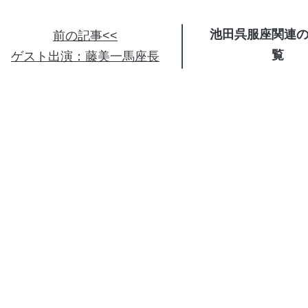
池田呉服座関連
前の記事<<
ゲスト出演：藤美一馬座長