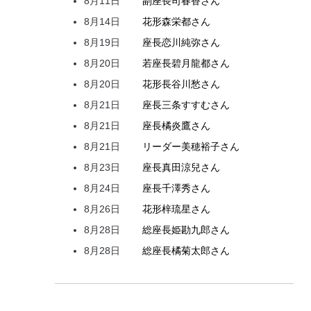
8月11日
副座長
司
春香
さん
8月14日
花形
森
栄都
さん
8月19日
座長
恋川
純弥
さん
8月20日
若座長
碧月
龍都
さん
8月20日
花形
長谷川
愁
さん
8月21日
座長
三条
すすむ
さん
8月21日
座長
橘
炎鷹
さん
8月21日
リーダー
美穂
裕子
さん
8月23日
座長
真田
涼兒
さん
8月24日
座長
千澤
秀
さん
8月26日
花形
梓
琉星
さん
8月28日
総座長
姫
勘九郎
さん
8月28日
総座長
橘
菊太郎
さん