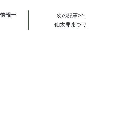
の情報
次の記事>>
仙太郎まつり