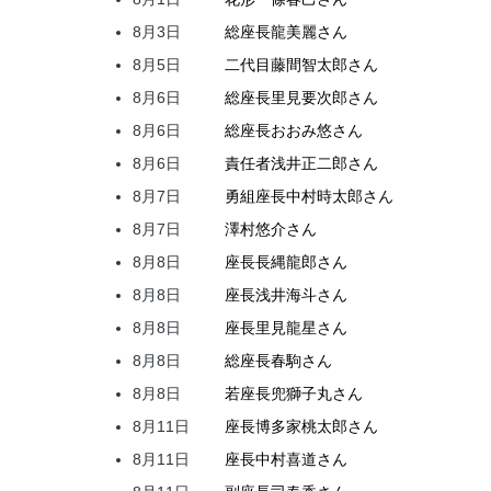
8月3日
総座長
龍
美麗
さん
8月5日
二代目
藤間
智太郎
さん
8月6日
総座長
里見
要次郎
さん
8月6日
総座長
おおみ
悠
さん
8月6日
責任者
浅井
正二郎
さん
8月7日
勇組座長
中村
時太郎
さん
8月7日
澤村
悠介
さん
8月8日
座長
長縄
龍郎
さん
8月8日
座長
浅井
海斗
さん
8月8日
座長
里見
龍星
さん
8月8日
総座長
春駒
さん
8月8日
若座長
兜
獅子丸
さん
8月11日
座長
博多家
桃太郎
さん
8月11日
座長
中村
喜道
さん