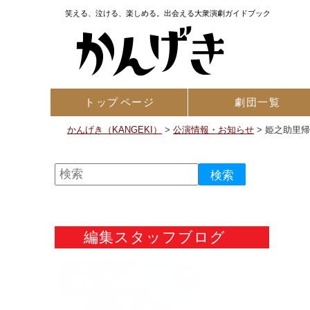
笑える、泣ける、楽しめる。出会える大衆演劇ガイドブック
トップ
ページ
劇団一覧
かんげき（KANGEKI）
>
公演情報・お知らせ
>
姫之助里
編集スタッフブログ