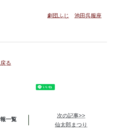
劇団ふじ
池田呉服座
に戻る
次の記事>>
情報
仙太郎まつり