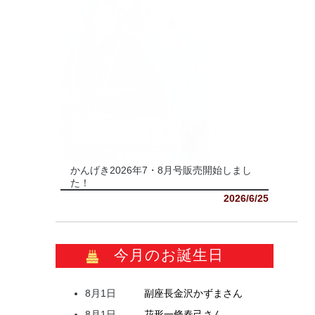
かんげき2026年7・8月号販売開始しまし
た！
2026/6/25
今月のお誕生日
8月1日
副座長
金沢
かずま
さん
8月1日
花形
一條
春己
さん