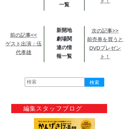
ト！
新開地
次の記事>>
前の記事<<
劇場関
前売券を買うと
ゲスト出演：伍
連の情
DVDプレゼン
代孝雄
報
ト！
編集スタッフブログ