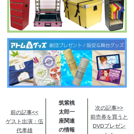
筑紫桃
次の記事>>
太郎一
前の記事<<
前売券を買うと
座関連
ゲスト出演：伍
DVDプレゼン
の情報
代孝雄