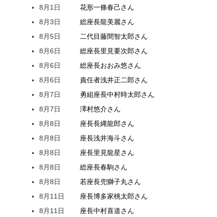
8月1日
花形
一條
春己
さん
8月3日
総座長
龍
美麗
さん
8月5日
二代目
藤間
智太郎
さん
8月6日
総座長
里見
要次郎
さん
8月6日
総座長
おおみ
悠
さん
8月6日
責任者
浅井
正二郎
さん
8月7日
勇組座長
中村
時太郎
さん
8月7日
澤村
悠介
さん
8月8日
座長
長縄
龍郎
さん
8月8日
座長
浅井
海斗
さん
8月8日
座長
里見
龍星
さん
8月8日
総座長
春駒
さん
8月8日
若座長
兜
獅子丸
さん
8月11日
座長
博多家
桃太郎
さん
8月11日
座長
中村
喜道
さん