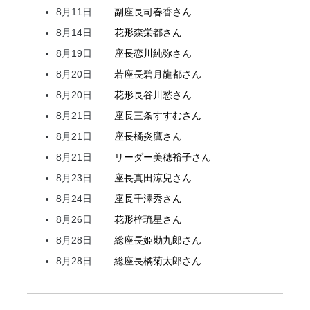
8月11日
副座長
司
春香
さん
8月14日
花形
森
栄都
さん
8月19日
座長
恋川
純弥
さん
8月20日
若座長
碧月
龍都
さん
8月20日
花形
長谷川
愁
さん
8月21日
座長
三条
すすむ
さん
8月21日
座長
橘
炎鷹
さん
8月21日
リーダー
美穂
裕子
さん
8月23日
座長
真田
涼兒
さん
8月24日
座長
千澤
秀
さん
8月26日
花形
梓
琉星
さん
8月28日
総座長
姫
勘九郎
さん
8月28日
総座長
橘
菊太郎
さん