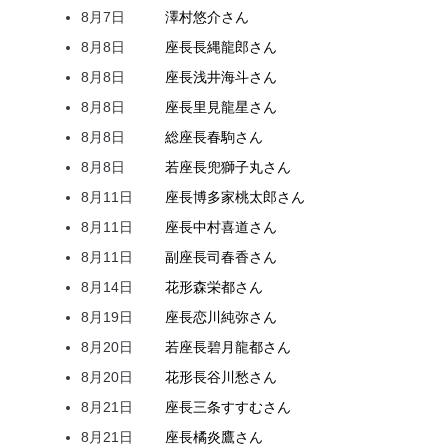
8月7日
澤村
悠介
さん
8月8日
座長
長縄
龍郎
さん
8月8日
座長
浅井
海斗
さん
8月8日
座長
里見
龍星
さん
8月8日
総座長
春駒
さん
8月8日
若座長
兜
獅子丸
さん
8月11日
座長
博多家
桃太郎
さん
8月11日
座長
中村
喜道
さん
8月11日
副座長
司
春香
さん
8月14日
花形
森
栄都
さん
8月19日
座長
恋川
純弥
さん
8月20日
若座長
碧月
龍都
さん
8月20日
花形
長谷川
愁
さん
8月21日
座長
三条
すすむ
さん
8月21日
座長
橘
炎鷹
さん