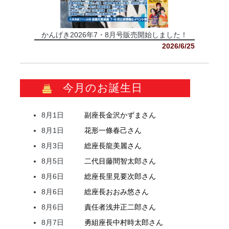
かんげき2026年7・8月号販売開始しました！
2026/6/25
今月のお誕生日
8月1日
副座長
金沢
かずま
さん
8月1日
花形
一條
春己
さん
8月3日
総座長
龍
美麗
さん
8月5日
二代目
藤間
智太郎
さん
8月6日
総座長
里見
要次郎
さん
8月6日
総座長
おおみ
悠
さん
8月6日
責任者
浅井
正二郎
さん
8月7日
勇組座長
中村
時太郎
さん