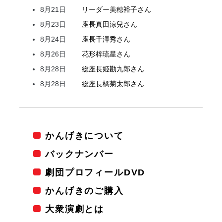
8月21日
リーダー
美穂
裕子
さん
8月23日
座長
真田
涼兒
さん
8月24日
座長
千澤
秀
さん
8月26日
花形
梓
琉星
さん
8月28日
総座長
姫
勘九郎
さん
8月28日
総座長
橘
菊太郎
さん
かんげきについて
バックナンバー
劇団プロフィールDVD
かんげきのご購入
大衆演劇とは