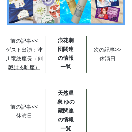
浪花劇
前の記事<<
団関連
ゲスト出演：津
次の記事>>
の情報
川竜総座長（剣
休演日
戟はる駒座）
天然温
泉 ゆの
前の記事<<
蔵関連
休演日
の情報