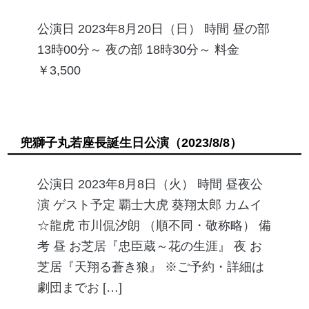
公演日 2023年8月20日（日） 時間 昼の部
13時00分～ 夜の部 18時30分～ 料金
￥3,500
兜獅子丸若座長誕生日公演
（2023/8/8）
公演日 2023年8月8日（火） 時間 昼夜公
演 ゲスト予定 覇士大虎 葵翔太郎 カムイ
☆龍虎 市川侃汐朗 （順不同・敬称略） 備
考 昼 お芝居『忠臣蔵～花の生涯』 夜 お
芝居『天翔る蒼き狼』 ※ご予約・詳細は
劇団までお […]