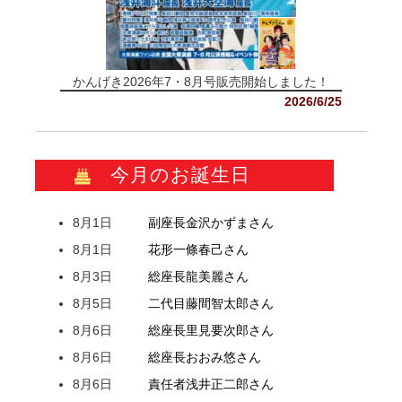
かんげき2026年7・8月号販売開始しました！
2026/6/25
今月のお誕生日
8月1日
副座長
金沢
かずま
さん
8月1日
花形
一條
春己
さん
8月3日
総座長
龍
美麗
さん
8月5日
二代目
藤間
智太郎
さん
8月6日
総座長
里見
要次郎
さん
8月6日
総座長
おおみ
悠
さん
8月6日
責任者
浅井
正二郎
さん