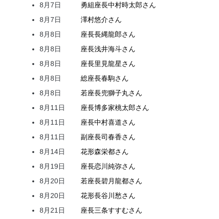
8月7日
勇組座長
中村
時太郎
さん
8月7日
澤村
悠介
さん
8月8日
座長
長縄
龍郎
さん
8月8日
座長
浅井
海斗
さん
8月8日
座長
里見
龍星
さん
8月8日
総座長
春駒
さん
8月8日
若座長
兜
獅子丸
さん
8月11日
座長
博多家
桃太郎
さん
8月11日
座長
中村
喜道
さん
8月11日
副座長
司
春香
さん
8月14日
花形
森
栄都
さん
8月19日
座長
恋川
純弥
さん
8月20日
若座長
碧月
龍都
さん
8月20日
花形
長谷川
愁
さん
8月21日
座長
三条
すすむ
さん