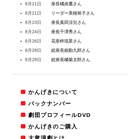
8月21日
座長
橘
炎鷹
さん
8月21日
リーダー
美穂
裕子
さん
8月23日
座長
真田
涼兒
さん
8月24日
座長
千澤
秀
さん
8月26日
花形
梓
琉星
さん
8月28日
総座長
姫
勘九郎
さん
8月28日
総座長
橘
菊太郎
さん
かんげきについて
バックナンバー
劇団プロフィールDVD
かんげきのご購入
大衆演劇とは