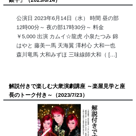
公演日 2023年6月14日（水） 時間 昼の部
12時00分～ 夜の部17時30分～ 料金
￥5,000 出演 カムイ☆龍虎 小泉たつみ 錦
はやと 藤美一馬 天海翼 澤村心 大和一也
森川竜馬 大和みずほ 三味線師大和（ […]
解説付きで楽しむ大衆演劇講座 ～楽屋見学と座
長のトーク付き～
（2023/7/23）