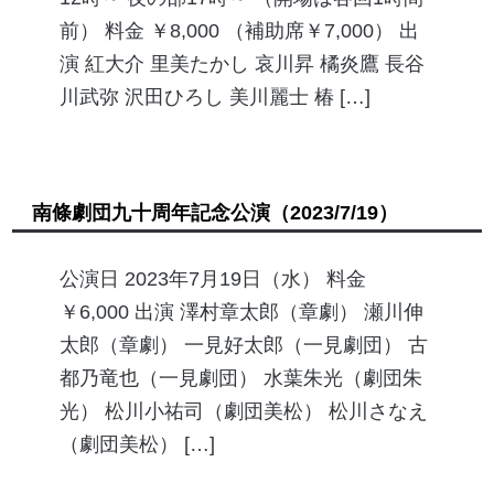
前） 料金 ￥8,000 （補助席￥7,000） 出
演 紅大介 里美たかし 哀川昇 橘炎鷹 長谷
川武弥 沢田ひろし 美川麗士 椿 […]
南條劇団九十周年記念公演
（2023/7/19）
公演日 2023年7月19日（水） 料金
￥6,000 出演 澤村章太郎（章劇） 瀬川伸
太郎（章劇） 一見好太郎（一見劇団） 古
都乃竜也（一見劇団） 水葉朱光（劇団朱
光） 松川小祐司（劇団美松） 松川さなえ
（劇団美松） […]