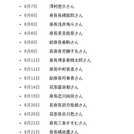
8月7日
澤村
悠介
さん
8月8日
座長
長縄
龍郎
さん
8月8日
座長
浅井
海斗
さん
8月8日
座長
里見
龍星
さん
8月8日
総座長
春駒
さん
8月8日
若座長
兜
獅子丸
さん
8月11日
座長
博多家
桃太郎
さん
8月11日
座長
中村
喜道
さん
8月11日
副座長
司
春香
さん
8月14日
花形
森
栄都
さん
8月19日
座長
恋川
純弥
さん
8月20日
若座長
碧月
龍都
さん
8月20日
花形
長谷川
愁
さん
8月21日
座長
三条
すすむ
さん
8月21日
座長
橘
炎鷹
さん