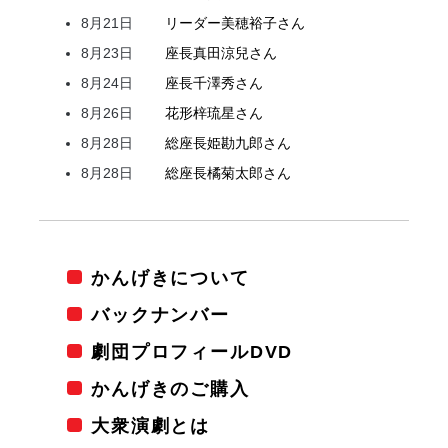
8月21日
リーダー
美穂
裕子
さん
8月23日
座長
真田
涼兒
さん
8月24日
座長
千澤
秀
さん
8月26日
花形
梓
琉星
さん
8月28日
総座長
姫
勘九郎
さん
8月28日
総座長
橘
菊太郎
さん
かんげきについて
バックナンバー
劇団プロフィールDVD
かんげきのご購入
大衆演劇とは