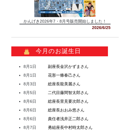
かんげき2026年7・8月号販売開始しました！
2026/6/25
今月のお誕生日
8月1日
副座長
金沢
かずま
さん
8月1日
花形
一條
春己
さん
8月3日
総座長
龍
美麗
さん
8月5日
二代目
藤間
智太郎
さん
8月6日
総座長
里見
要次郎
さん
8月6日
総座長
おおみ
悠
さん
8月6日
責任者
浅井
正二郎
さん
8月7日
勇組座長
中村
時太郎
さん