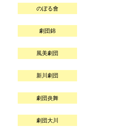
のぼる會
劇団錦
風美劇団
新川劇団
劇団炎舞
劇団大川