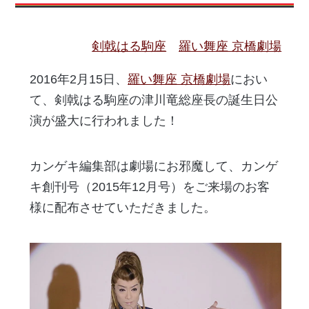
剣戟はる駒座
羅い舞座 京橋劇場
2016年2月15日、
羅い舞座 京橋劇場
におい
て、剣戟はる駒座の津川竜総座長の誕生日公
演が盛大に行われました！
カンゲキ編集部は劇場にお邪魔して、カンゲ
キ創刊号（2015年12月号）をご来場のお客
様に配布させていただきました。