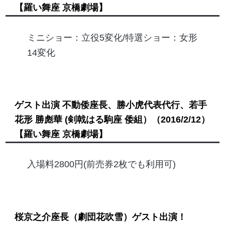
【羅い舞座 京橋劇場】
ミニショー：立役5変化/特選ショー：女形
14変化
ゲスト出演 不動倭座長、勝小虎代表代行、若手
花形 勝彪華 (剣戟はる駒座 倭組）
（2016/2/12）
【羅い舞座 京橋劇場】
入場料2800円(前売券2枚でも利用可)
桜京之介座長（劇団花吹雪）ゲスト出演！