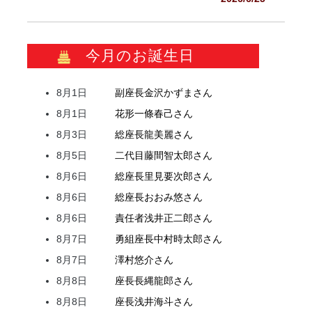
今月のお誕生日
8月1日
副座長
金沢
かずま
さん
8月1日
花形
一條
春己
さん
8月3日
総座長
龍
美麗
さん
8月5日
二代目
藤間
智太郎
さん
8月6日
総座長
里見
要次郎
さん
8月6日
総座長
おおみ
悠
さん
8月6日
責任者
浅井
正二郎
さん
8月7日
勇組座長
中村
時太郎
さん
8月7日
澤村
悠介
さん
8月8日
座長
長縄
龍郎
さん
8月8日
座長
浅井
海斗
さん