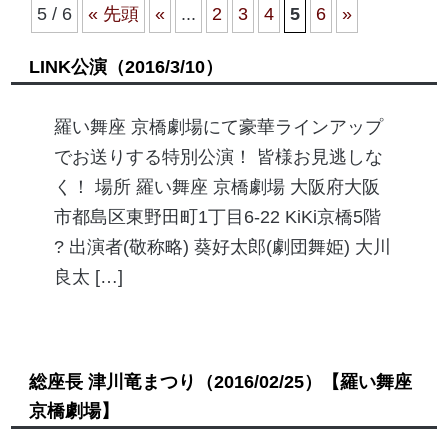
5 / 6
« 先頭
«
...
2
3
4
5
6
»
LINK公演
（2016/3/10）
羅い舞座 京橋劇場にて豪華ラインアップ
でお送りする特別公演！ 皆様お見逃しな
く！ 場所 羅い舞座 京橋劇場 大阪府大阪
市都島区東野田町1丁目6-22 KiKi京橋5階
? 出演者(敬称略) 葵好太郎(劇団舞姫) 大川
良太 […]
総座長 津川竜まつり
（2016/02/25）
【羅い舞座
京橋劇場】