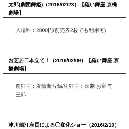
太郎(劇団舞姫)
（2016/02/23）
【羅い舞座 京橋
劇場】
入場料：2800円(前売券2枚でも利用可)
お芝居二本立て！
（2016/02/09）
【羅い舞座 京
橋劇場】
前狂言：友情断片録/切狂言：喜劇 お富与
三郎
津川鵣汀座長による◯変化ショー
（2016/2/10）