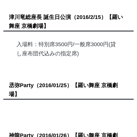
津川竜総座長 誕生日公演
（2016/2/15）
【羅い
舞座 京橋劇場】
入場料：特別席3500円/一般席3000円(貸
し座布団代込みの指定席)
丞弥Party
（2016/01/25）
【羅い舞座 京橋劇
場】
神龍Party
（2016/01/26）
【羅い舞座 京橋劇