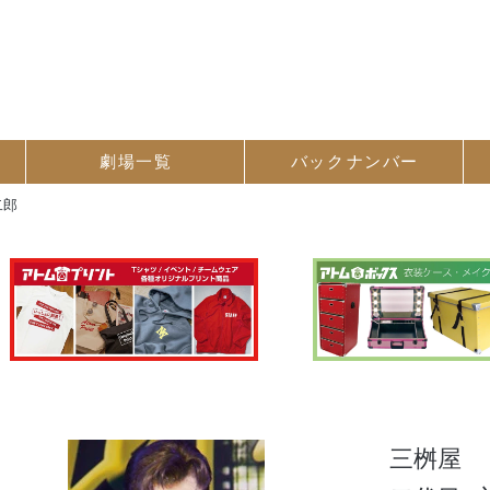
劇場一覧
バック
ナンバー
二郎
三桝屋