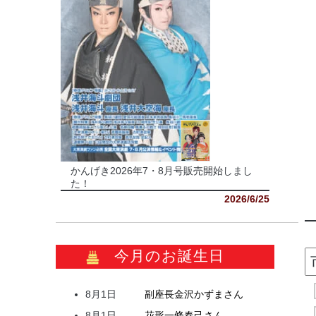
かんげき2026年7・8月号販売開始しまし
た！
2026/6/25
今月のお誕生日
8月1日
副座長
金沢
かずま
さん
8月1日
花形
一條
春己
さん