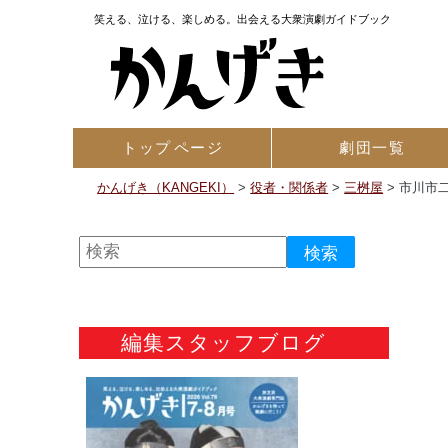
笑える、泣ける、楽しめる。出会える大衆演劇ガイドブック
トップ
ページ
劇団一覧
かんげき（KANGEKI）
>
役者・関係者
>
三桝屋
>
市川市
編集スタッフブログ