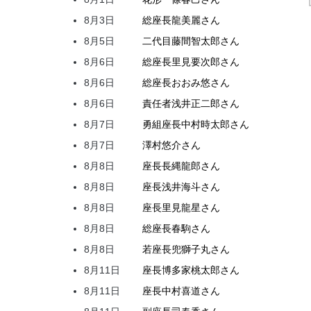
8月3日
総座長
龍
美麗
さん
8月5日
二代目
藤間
智太郎
さん
8月6日
総座長
里見
要次郎
さん
8月6日
総座長
おおみ
悠
さん
8月6日
責任者
浅井
正二郎
さん
8月7日
勇組座長
中村
時太郎
さん
8月7日
澤村
悠介
さん
8月8日
座長
長縄
龍郎
さん
8月8日
座長
浅井
海斗
さん
8月8日
座長
里見
龍星
さん
8月8日
総座長
春駒
さん
8月8日
若座長
兜
獅子丸
さん
8月11日
座長
博多家
桃太郎
さん
8月11日
座長
中村
喜道
さん