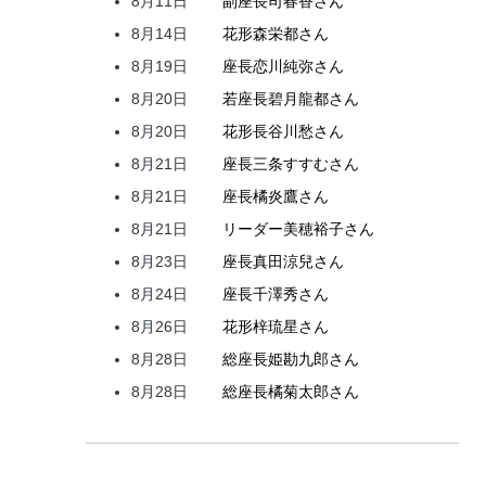
8月11日
副座長
司
春香
さん
8月14日
花形
森
栄都
さん
8月19日
座長
恋川
純弥
さん
8月20日
若座長
碧月
龍都
さん
8月20日
花形
長谷川
愁
さん
8月21日
座長
三条
すすむ
さん
8月21日
座長
橘
炎鷹
さん
8月21日
リーダー
美穂
裕子
さん
8月23日
座長
真田
涼兒
さん
8月24日
座長
千澤
秀
さん
8月26日
花形
梓
琉星
さん
8月28日
総座長
姫
勘九郎
さん
8月28日
総座長
橘
菊太郎
さん