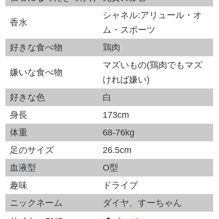
シャネル:アリュール・オ
香水
ム・スポーツ
好きな食べ物
鶏肉
マズいもの(鶏肉でもマズ
嫌いな食べ物
ければ嫌い)
好きな色
白
身長
173cm
体重
68-76kg
足のサイズ
26.5cm
血液型
O型
趣味
ドライブ
ニックネーム
ダイヤ、すーちゃん