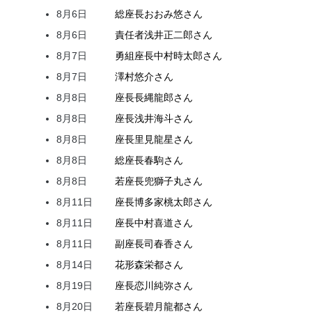
8月6日
総座長
おおみ
悠
さん
8月6日
責任者
浅井
正二郎
さん
8月7日
勇組座長
中村
時太郎
さん
8月7日
澤村
悠介
さん
8月8日
座長
長縄
龍郎
さん
8月8日
座長
浅井
海斗
さん
8月8日
座長
里見
龍星
さん
8月8日
総座長
春駒
さん
8月8日
若座長
兜
獅子丸
さん
8月11日
座長
博多家
桃太郎
さん
8月11日
座長
中村
喜道
さん
8月11日
副座長
司
春香
さん
8月14日
花形
森
栄都
さん
8月19日
座長
恋川
純弥
さん
8月20日
若座長
碧月
龍都
さん