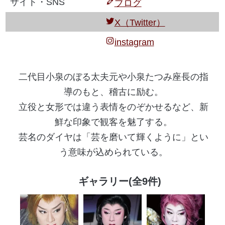
サイト・SNS
ブログ
X（Twitter）
instagram
二代目小泉のぼる太夫元や小泉たつみ座長の指
導のもと、稽古に励む。
立役と女形では違う表情をのぞかせるなど、新
鮮な印象で観客を魅了する。
芸名のダイヤは「芸を磨いて輝くように」とい
う意味が込められている。
ギャラリー(全9件)