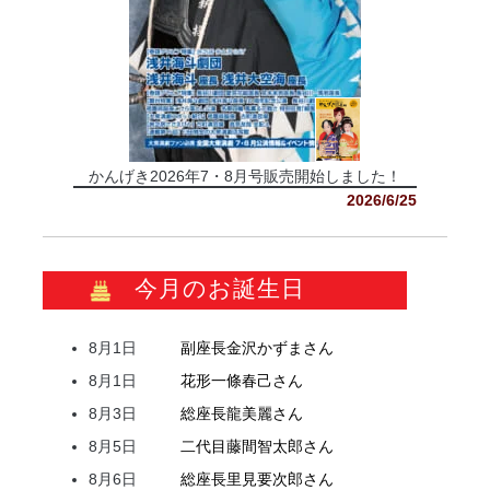
かんげき2026年7・8月号販売開始しました！
2026/6/25
今月のお誕生日
8月1日
副座長
金沢
かずま
さん
8月1日
花形
一條
春己
さん
8月3日
総座長
龍
美麗
さん
8月5日
二代目
藤間
智太郎
さん
8月6日
総座長
里見
要次郎
さん