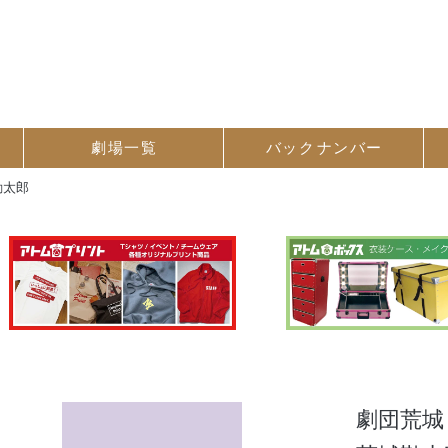
劇場一覧
バック
ナンバー
勘太郎
劇団荒城