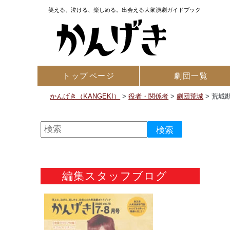
笑える、泣ける、楽しめる。出会える大衆演劇ガイドブック
トップ
ページ
劇団一覧
かんげき（KANGEKI）
>
役者・関係者
>
劇団荒城
>
荒城
編集スタッフブログ