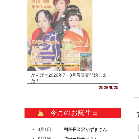
かんげき2026年7・8月号販売開始しまし
た！
2026/6/25
今月のお誕生日
8月1日
副座長
金沢
かずま
さん
8月1日
花形
一條
春己
さん