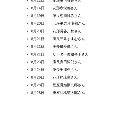
8月11日
副座長
司
春香
さん
8月14日
花形
森
栄都
さん
8月19日
座長
恋川
純弥
さん
8月20日
若座長
碧月
龍都
さん
8月20日
花形
長谷川
愁
さん
8月21日
座長
三条
すすむ
さん
8月21日
座長
橘
炎鷹
さん
8月21日
リーダー
美穂
裕子
さん
8月23日
座長
真田
涼兒
さん
8月24日
座長
千澤
秀
さん
8月26日
花形
梓
琉星
さん
8月28日
総座長
姫
勘九郎
さん
8月28日
総座長
橘
菊太郎
さん