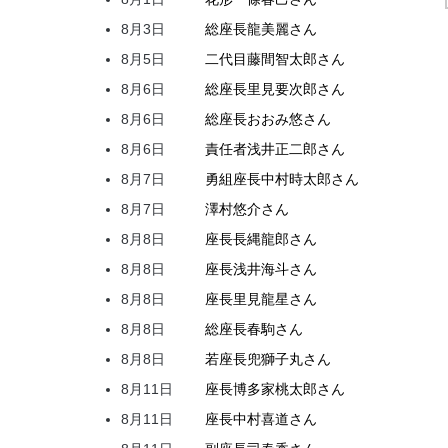
8月3日
総座長
龍
美麗
さん
8月5日
二代目
藤間
智太郎
さん
8月6日
総座長
里見
要次郎
さん
8月6日
総座長
おおみ
悠
さん
8月6日
責任者
浅井
正二郎
さん
8月7日
勇組座長
中村
時太郎
さん
8月7日
澤村
悠介
さん
8月8日
座長
長縄
龍郎
さん
8月8日
座長
浅井
海斗
さん
8月8日
座長
里見
龍星
さん
8月8日
総座長
春駒
さん
8月8日
若座長
兜
獅子丸
さん
8月11日
座長
博多家
桃太郎
さん
8月11日
座長
中村
喜道
さん