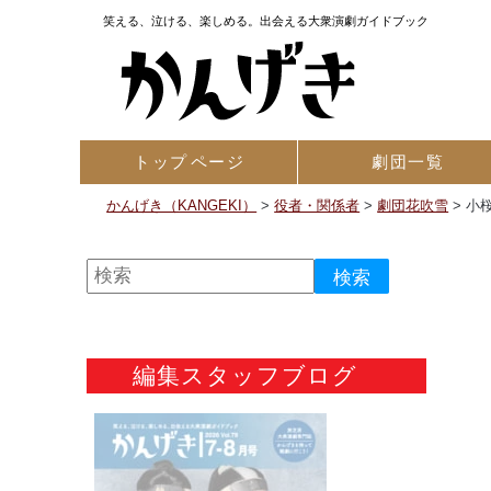
笑える、泣ける、楽しめる。出会える大衆演劇ガイドブック
トップ
ページ
劇団一覧
かんげき（KANGEKI）
>
役者・関係者
>
劇団花吹雪
>
小
編集スタッフブログ