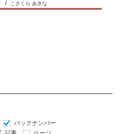
こざくら あきな
バックナンバー
記事
ページ