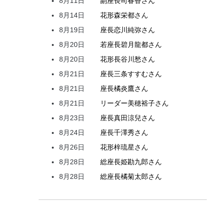
8月11日
副座長
司
春香
さん
8月14日
花形
森
栄都
さん
8月19日
座長
恋川
純弥
さん
8月20日
若座長
碧月
龍都
さん
8月20日
花形
長谷川
愁
さん
8月21日
座長
三条
すすむ
さん
8月21日
座長
橘
炎鷹
さん
8月21日
リーダー
美穂
裕子
さん
8月23日
座長
真田
涼兒
さん
8月24日
座長
千澤
秀
さん
8月26日
花形
梓
琉星
さん
8月28日
総座長
姫
勘九郎
さん
8月28日
総座長
橘
菊太郎
さん