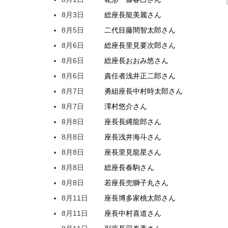
8月3日
総座長
龍
美麗
さん
8月5日
二代目
藤間
智太郎
さん
8月6日
総座長
里見
要次郎
さん
8月6日
総座長
おおみ
悠
さん
8月6日
責任者
浅井
正二郎
さん
8月7日
勇組座長
中村
時太郎
さん
8月7日
澤村
悠介
さん
8月8日
座長
長縄
龍郎
さん
8月8日
座長
浅井
海斗
さん
8月8日
座長
里見
龍星
さん
8月8日
総座長
春駒
さん
8月8日
若座長
兜
獅子丸
さん
8月11日
座長
博多家
桃太郎
さん
8月11日
座長
中村
喜道
さん