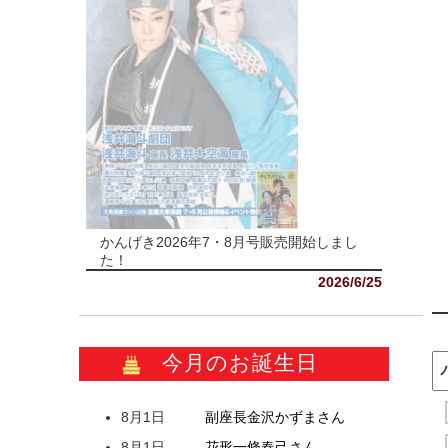
かんげき2026年7・8月号販売開始しまし
た！
2026/6/25
今月のお誕生日
8月1日
副座長
金沢
かずま
さん
8月1日
花形
一條
春己
さん