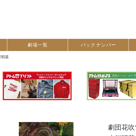
劇場一覧
バック
ナンバー
桜明菜
劇団花吹