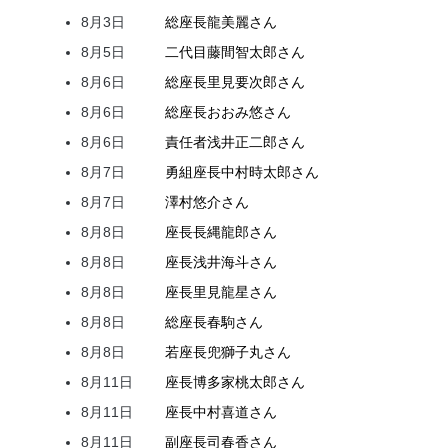
8月3日
総座長
龍
美麗
さん
8月5日
二代目
藤間
智太郎
さん
8月6日
総座長
里見
要次郎
さん
8月6日
総座長
おおみ
悠
さん
8月6日
責任者
浅井
正二郎
さん
8月7日
勇組座長
中村
時太郎
さん
8月7日
澤村
悠介
さん
8月8日
座長
長縄
龍郎
さん
8月8日
座長
浅井
海斗
さん
8月8日
座長
里見
龍星
さん
8月8日
総座長
春駒
さん
8月8日
若座長
兜
獅子丸
さん
8月11日
座長
博多家
桃太郎
さん
8月11日
座長
中村
喜道
さん
8月11日
副座長
司
春香
さん