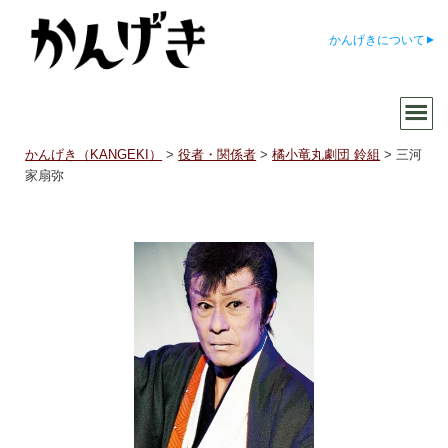
かんげきについて
かんげき（KANGEKI）
>
役者・関係者
>
橘小竜丸劇団 鈴組
>
三河
家扇弥