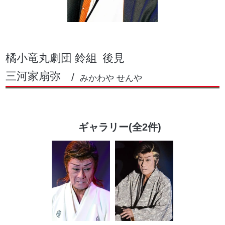
橘小竜丸劇団 鈴組
後見
三河家扇弥
みかわや せんや
ギャラリー(全2件)