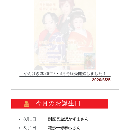
かんげき2026年7・8月号販売開始しました！
2026/6/25
今月のお誕生日
8月1日
副座長
金沢
かずま
さん
8月1日
花形
一條
春己
さん