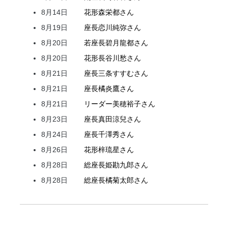
8月14日
花形
森
栄都
さん
8月19日
座長
恋川
純弥
さん
8月20日
若座長
碧月
龍都
さん
8月20日
花形
長谷川
愁
さん
8月21日
座長
三条
すすむ
さん
8月21日
座長
橘
炎鷹
さん
8月21日
リーダー
美穂
裕子
さん
8月23日
座長
真田
涼兒
さん
8月24日
座長
千澤
秀
さん
8月26日
花形
梓
琉星
さん
8月28日
総座長
姫
勘九郎
さん
8月28日
総座長
橘
菊太郎
さん