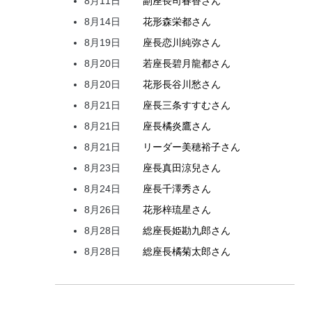
8月11日
副座長
司
春香
さん
8月14日
花形
森
栄都
さん
8月19日
座長
恋川
純弥
さん
8月20日
若座長
碧月
龍都
さん
8月20日
花形
長谷川
愁
さん
8月21日
座長
三条
すすむ
さん
8月21日
座長
橘
炎鷹
さん
8月21日
リーダー
美穂
裕子
さん
8月23日
座長
真田
涼兒
さん
8月24日
座長
千澤
秀
さん
8月26日
花形
梓
琉星
さん
8月28日
総座長
姫
勘九郎
さん
8月28日
総座長
橘
菊太郎
さん