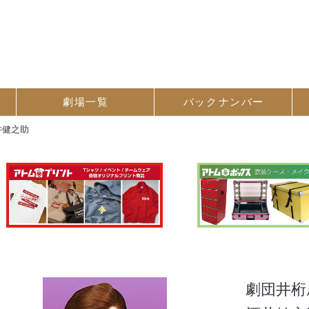
劇場一覧
バック
ナンバー
井健之助
劇団井桁