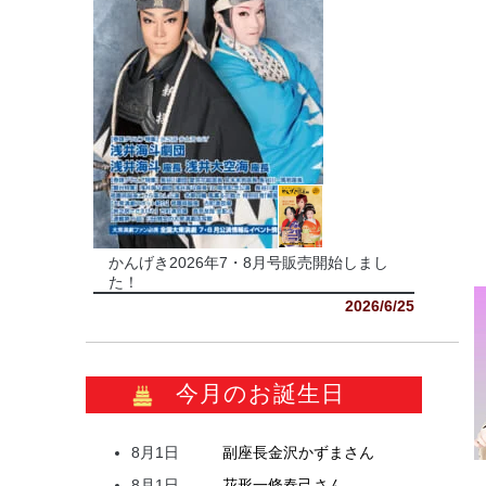
かんげき2026年7・8月号販売開始しまし
た！
2026/6/25
今月のお誕生日
8月1日
副座長
金沢
かずま
さん
8月1日
花形
一條
春己
さん