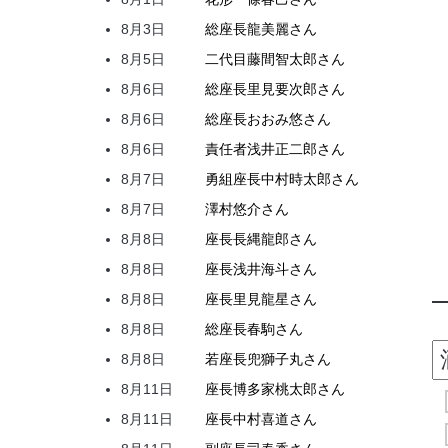
8月3日
総座長
龍
美麗
さん
8月5日
二代目
藤間
智太郎
さん
8月6日
総座長
里見
要次郎
さん
8月6日
総座長
おおみ
悠
さん
8月6日
責任者
浅井
正二郎
さん
8月7日
勇組座長
中村
時太郎
さん
8月7日
澤村
悠介
さん
8月8日
座長
長縄
龍郎
さん
8月8日
座長
浅井
海斗
さん
8月8日
座長
里見
龍星
さん
8月8日
総座長
春駒
さん
8月8日
若座長
兜
獅子丸
さん
8月11日
座長
博多家
桃太郎
さん
8月11日
座長
中村
喜道
さん