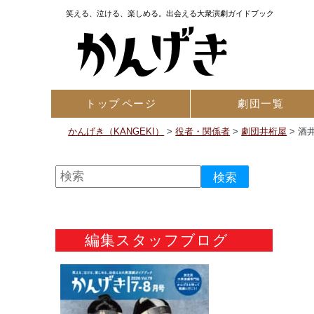
笑える、泣ける、楽しめる。出会える大衆演劇ガイドブック
トップ
ページ
劇団一覧
かんげき（KANGEKI）
>
役者・関係者
>
劇団井桁屋
>
酒
編集スタッフブログ