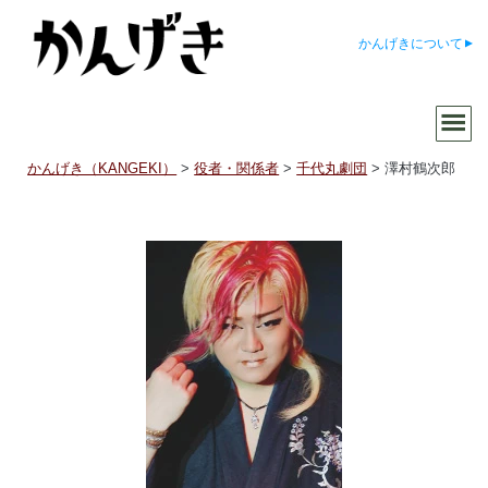
かんげきについて
かんげき（KANGEKI）
>
役者・関係者
>
千代丸劇団
>
澤村鶴次郎