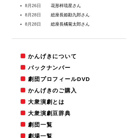
8月26日
花形
梓
琉星
さん
8月28日
総座長
姫
勘九郎
さん
8月28日
総座長
橘
菊太郎
さん
かんげきについて
バックナンバー
劇団プロフィールDVD
かんげきのご購入
大衆演劇とは
大衆演劇豆辞典
劇団一覧
劇場一覧