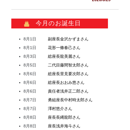
今月のお誕生日
8月1日
副座長
金沢
かずま
さん
8月1日
花形
一條
春己
さん
8月3日
総座長
龍
美麗
さん
8月5日
二代目
藤間
智太郎
さん
8月6日
総座長
里見
要次郎
さん
8月6日
総座長
おおみ
悠
さん
8月6日
責任者
浅井
正二郎
さん
8月7日
勇組座長
中村
時太郎
さん
8月7日
澤村
悠介
さん
8月8日
座長
長縄
龍郎
さん
8月8日
座長
浅井
海斗
さん