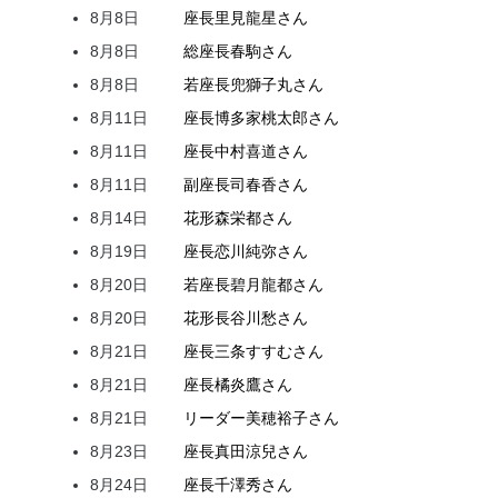
8月8日
座長
里見
龍星
さん
8月8日
総座長
春駒
さん
8月8日
若座長
兜
獅子丸
さん
8月11日
座長
博多家
桃太郎
さん
8月11日
座長
中村
喜道
さん
8月11日
副座長
司
春香
さん
8月14日
花形
森
栄都
さん
8月19日
座長
恋川
純弥
さん
8月20日
若座長
碧月
龍都
さん
8月20日
花形
長谷川
愁
さん
8月21日
座長
三条
すすむ
さん
8月21日
座長
橘
炎鷹
さん
8月21日
リーダー
美穂
裕子
さん
8月23日
座長
真田
涼兒
さん
8月24日
座長
千澤
秀
さん