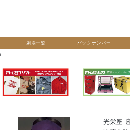
劇場一覧
バック
ナンバー
助
光栄座