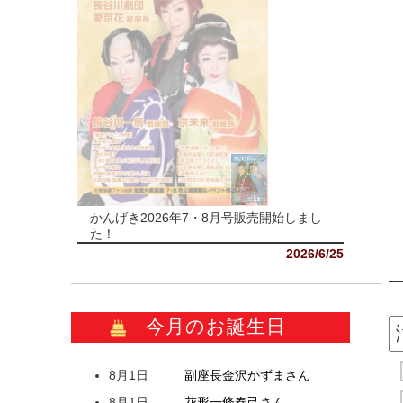
かんげき2026年7・8月号販売開始しまし
た！
2026/6/25
今月のお誕生日
8月1日
副座長
金沢
かずま
さん
8月1日
花形
一條
春己
さん