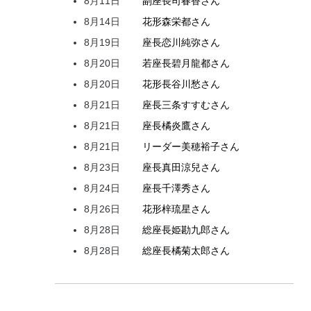
8月11日
副座長
司
春香
さん
8月14日
花形
森
栄都
さん
8月19日
座長
恋川
純弥
さん
8月20日
若座長
碧月
龍都
さん
8月20日
花形
長谷川
愁
さん
8月21日
座長
三条
すすむ
さん
8月21日
座長
橘
炎鷹
さん
8月21日
リーダー
美穂
裕子
さん
8月23日
座長
真田
涼兒
さん
8月24日
座長
千澤
秀
さん
8月26日
花形
梓
琉星
さん
8月28日
総座長
姫
勘九郎
さん
8月28日
総座長
橘
菊太郎
さん