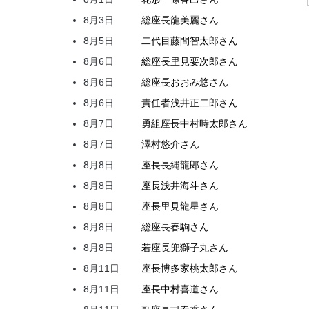
8月3日
総座長
龍
美麗
さん
8月5日
二代目
藤間
智太郎
さん
8月6日
総座長
里見
要次郎
さん
8月6日
総座長
おおみ
悠
さん
8月6日
責任者
浅井
正二郎
さん
8月7日
勇組座長
中村
時太郎
さん
8月7日
澤村
悠介
さん
8月8日
座長
長縄
龍郎
さん
8月8日
座長
浅井
海斗
さん
8月8日
座長
里見
龍星
さん
8月8日
総座長
春駒
さん
8月8日
若座長
兜
獅子丸
さん
8月11日
座長
博多家
桃太郎
さん
8月11日
座長
中村
喜道
さん