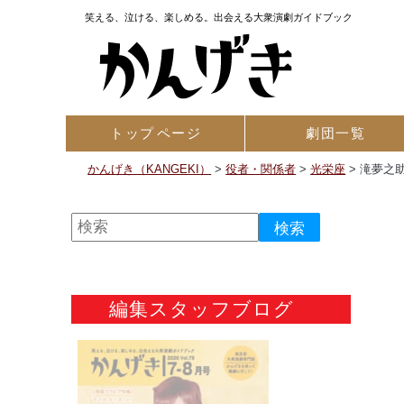
笑える、泣ける、楽しめる。出会える大衆演劇ガイドブック
トップ
ページ
劇団一覧
かんげき（KANGEKI）
>
役者・関係者
>
光栄座
>
滝夢之
編集スタッフブログ