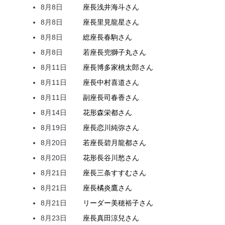
8月8日
座長
浅井
海斗
さん
8月8日
座長
里見
龍星
さん
8月8日
総座長
春駒
さん
8月8日
若座長
兜
獅子丸
さん
8月11日
座長
博多家
桃太郎
さん
8月11日
座長
中村
喜道
さん
8月11日
副座長
司
春香
さん
8月14日
花形
森
栄都
さん
8月19日
座長
恋川
純弥
さん
8月20日
若座長
碧月
龍都
さん
8月20日
花形
長谷川
愁
さん
8月21日
座長
三条
すすむ
さん
8月21日
座長
橘
炎鷹
さん
8月21日
リーダー
美穂
裕子
さん
8月23日
座長
真田
涼兒
さん