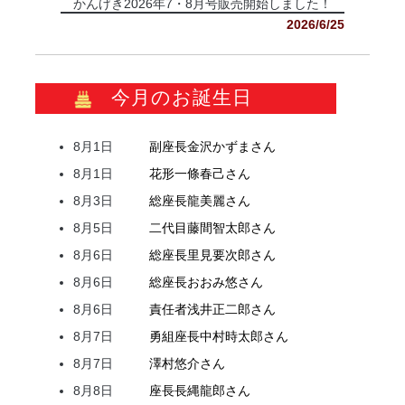
かんげき2026年7・8月号販売開始しました！
2026/6/25
今月のお誕生日
8月1日
副座長
金沢
かずま
さん
8月1日
花形
一條
春己
さん
8月3日
総座長
龍
美麗
さん
8月5日
二代目
藤間
智太郎
さん
8月6日
総座長
里見
要次郎
さん
8月6日
総座長
おおみ
悠
さん
8月6日
責任者
浅井
正二郎
さん
8月7日
勇組座長
中村
時太郎
さん
8月7日
澤村
悠介
さん
8月8日
座長
長縄
龍郎
さん