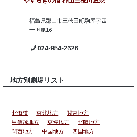
やすらぎの宿 郡山三穂田温泉
福島県郡山市三穂田町駒屋字四
十坦原16
024-954-2626
地方別劇場リスト
北海道
東北地方
関東地方
甲信越地方
東海地方
北陸地方
関西地方
中国地方
四国地方