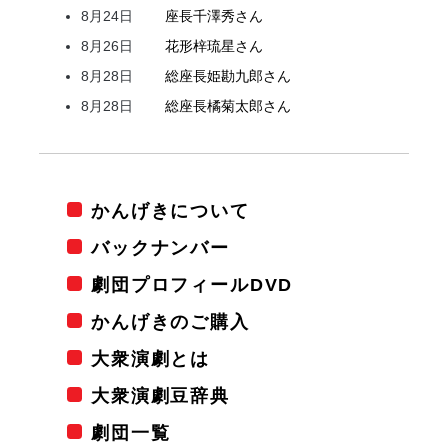
8月24日
座長
千澤
秀
さん
8月26日
花形
梓
琉星
さん
8月28日
総座長
姫
勘九郎
さん
8月28日
総座長
橘
菊太郎
さん
かんげきについて
バックナンバー
劇団プロフィールDVD
かんげきのご購入
大衆演劇とは
大衆演劇豆辞典
劇団一覧