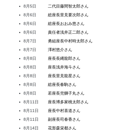
8月5日
二代目
藤間
智太郎
さん
8月6日
総座長
里見
要次郎
さん
8月6日
総座長
おおみ
悠
さん
8月6日
責任者
浅井
正二郎
さん
8月7日
勇組座長
中村
時太郎
さん
8月7日
澤村
悠介
さん
8月8日
座長
長縄
龍郎
さん
8月8日
座長
浅井
海斗
さん
8月8日
座長
里見
龍星
さん
8月8日
総座長
春駒
さん
8月8日
若座長
兜
獅子丸
さん
8月11日
座長
博多家
桃太郎
さん
8月11日
座長
中村
喜道
さん
8月11日
副座長
司
春香
さん
8月14日
花形
森
栄都
さん