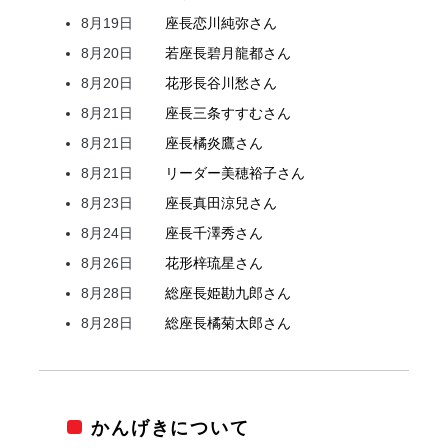
8月19日
座長
恋川
純弥
さん
8月20日
若座長
碧月
龍都
さん
8月20日
花形
長谷川
愁
さん
8月21日
座長
三条
すすむ
さん
8月21日
座長
橘
炎鷹
さん
8月21日
リーダー
美穂
裕子
さん
8月23日
座長
真田
涼兒
さん
8月24日
座長
千澤
秀
さん
8月26日
花形
梓
琉星
さん
8月28日
総座長
姫
勘九郎
さん
8月28日
総座長
橘
菊太郎
さん
かんげきについて