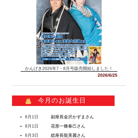
かんげき2026年7・8月号販売開始しました！
2026/6/25
今月のお誕生日
8月1日
副座長
金沢
かずま
さん
8月1日
花形
一條
春己
さん
8月3日
総座長
龍
美麗
さん