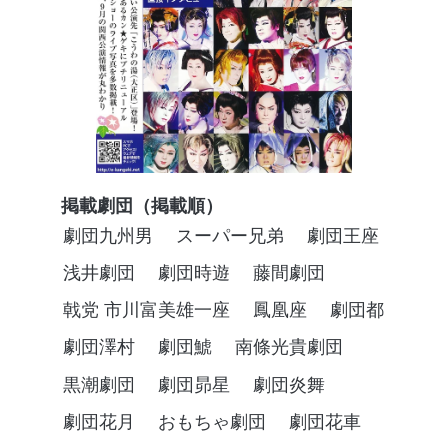
掲載劇団（掲載順）
劇団九州男
スーパー兄弟
劇団王座
浅井劇団
劇団時遊
藤間劇団
戟党 市川富美雄一座
鳳凰座
劇団都
劇団澤村
劇団鯱
南條光貴劇団
黒潮劇団
劇団昴星
劇団炎舞
劇団花月
おもちゃ劇団
劇団花車