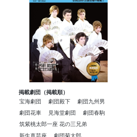
掲載劇団（掲載順）
宝海劇団
劇団殿下
劇団九州男
劇団花車
見海堂劇団
劇団春駒
筑紫桃太郎一座 花の三兄弟
新生真芸座
劇団菊太郎