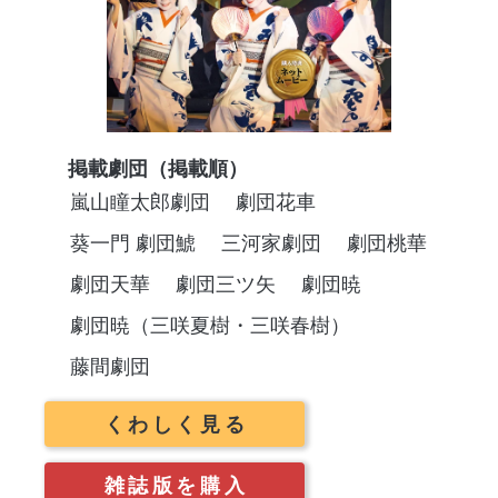
掲載劇団（掲載順）
嵐山瞳太郎劇団
劇団花車
葵一門 劇団鯱
三河家劇団
劇団桃華
劇団天華
劇団三ツ矢
劇団暁
劇団暁（三咲夏樹・三咲春樹）
藤間劇団
くわしく見る
雑誌版を購入