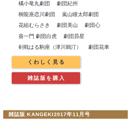
橘小竜丸劇団
劇団紀州
桐龍座恋川劇団
嵐山瞳太郎劇団
花組むらさき
劇団美山
劇団心
葵一門 劇団白虎
劇団昴星
剣戟はる駒座（津川鵣汀）
劇団花車
くわしく見る
雑誌版を購入
雑誌版 KANGEKI2017年11月号