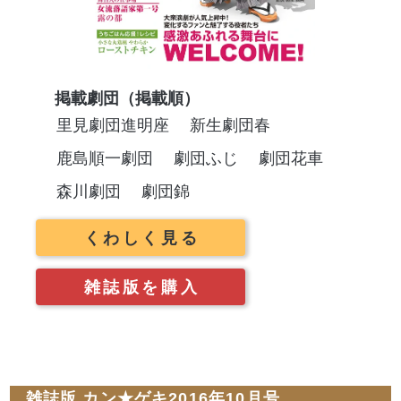
掲載劇団（掲載順）
里見劇団進明座
新生劇団春
鹿島順一劇団
劇団ふじ
劇団花車
森川劇団
劇団錦
くわしく見る
雑誌版を購入
雑誌版 カン★ゲキ2016年10月号