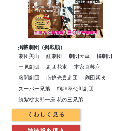
掲載劇団（掲載順）
劇団美山
紅劇団
劇団天華
橘劇団
一見劇団
劇団花車
本家真芸座
藤間劇団
南條光貴劇団
劇団紫吹
スーパー兄弟
桐龍座恋川劇団
筑紫桃太郎一座 花の三兄弟
くわしく見る
雑誌版を購入