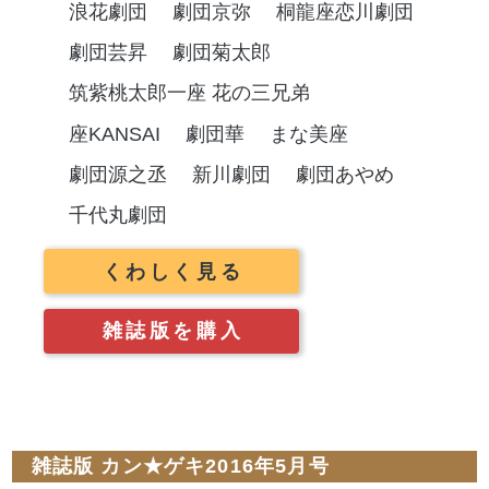
浪花劇団
劇団京弥
桐龍座恋川劇団
劇団芸昇
劇団菊太郎
筑紫桃太郎一座 花の三兄弟
座KANSAI
劇団華
まな美座
劇団源之丞
新川劇団
劇団あやめ
千代丸劇団
くわしく見る
雑誌版を購入
雑誌版 カン★ゲキ2016年5月号