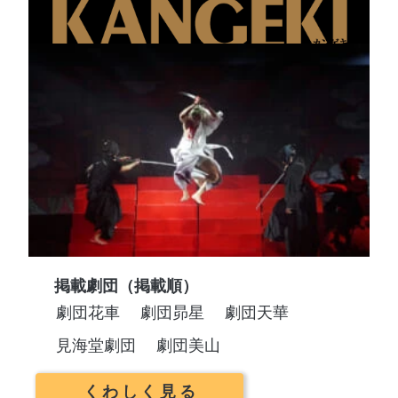
掲載劇団（掲載順）
劇団花車
劇団昴星
劇団天華
見海堂劇団
劇団美山
くわしく見る