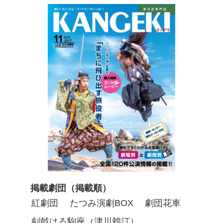
掲載劇団（掲載順）
紅劇団
たつみ演劇BOX
劇団花車
剣戟はる駒座（津川鵣汀）