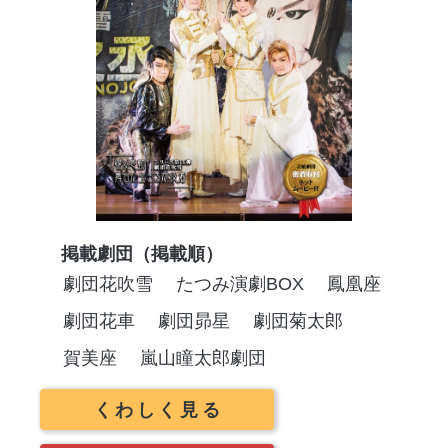
掲載劇団（掲載順）
劇団花吹雪
たつみ演劇BOX
鳳凰座
劇団花車
劇団昴星
劇団菊太郎
賀美座
嵐山瞳太郎劇団
くわしく見る