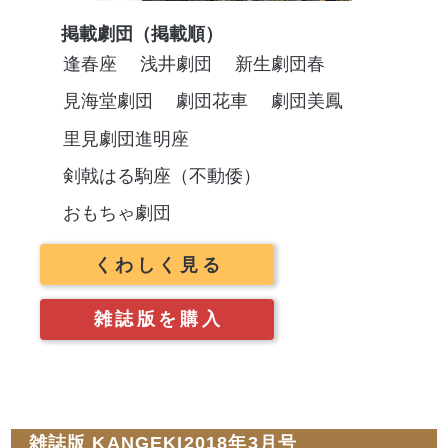
掲載劇団（掲載順）
逢春座
浅井劇団
新生劇団春
見海堂劇団
劇団花車
劇団美鳳
里見劇団進明座
剣戟はる駒座（不動倭）
おもちゃ劇団
くわしく見る
雑誌版を購入
雑誌版 KANGEKI2018年3月号