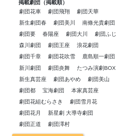
掲載劇団（掲載順）
劇団花車
劇団飛翔
劇団天華
新生劇団春
劇団美川
南條光貴劇団
劇団要
春陽座
劇団大川
劇団ふじ
森川劇団
劇団王座
浪花劇団
劇団千章
劇団花吹雪
鹿島順一劇団
新川劇団
劇団炎舞
たつみ演劇BOX
新生真芸座
劇団あやめ
劇団美山
劇団都
宝海劇団
本家真芸座
劇団花組むらさき
劇団雪月花
劇団花月
新星劇 大導寺劇団
劇団正道
劇団澤村