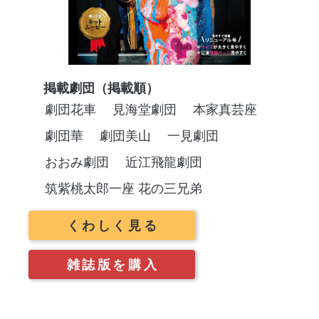
掲載劇団（掲載順）
劇団花車
見海堂劇団
本家真芸座
劇団華
劇団美山
一見劇団
おおみ劇団
近江飛龍劇団
筑紫桃太郎一座 花の三兄弟
くわしく見る
雑誌版を購入