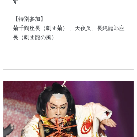
す。
【特別参加】
菊千鶴座長（劇団菊） 、天夜叉、長縄龍郎座
長（劇団龍の風）