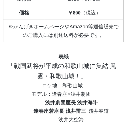
価格
800
※かんげきホームページやAmazon等通信販売で
のご購入には別途送料が必要です。
戦国武将が平成の和歌山城に集結 風
雲・和歌山城！
和歌山城
逢春座×浅井劇団
浅井劇団座長 浅井海斗
逢春座若座長 浅井雷三
淺井春道
浅井大空海