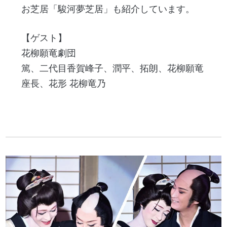
お芝居「駿河夢芝居」も紹介しています。
【ゲスト】
花柳願竜劇団
篤、二代目香賀峰子、潤平、拓朗、花柳願竜
座長、花形 花柳竜乃