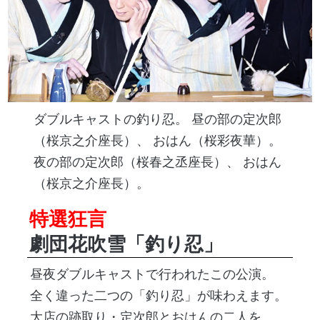
ダブルキャストの釣り忍。 昼の部の定次郎
（桜京之介座長）、 おはん（桜彩夜華）。
夜の部の定次郎（桜春之丞座長）、 おはん
（桜京之介座長）。
特選狂言
劇団花吹雪「釣り忍」
昼夜ダブルキャストで行われたこの公演。
全く違った二つの「釣り忍」が味わえます。
大店の跡取り・定次郎とおはんの二人を、