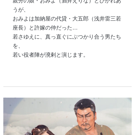
親分の娘・おみよ（酒井えりな）とひかれあ
うが、
おみよは加納屋の代貸・大五郎（浅井雷三若
座長）と許嫁の仲だった…
若さゆえに、真っ直ぐにぶつかり合う男たち
を、
若い役者陣が溌剌と演じます。