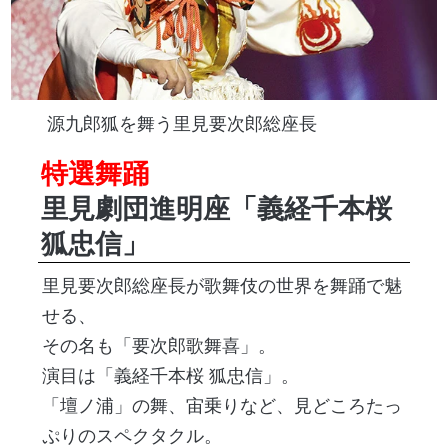
源九郎狐を舞う里見要次郎総座長
特選舞踊
里見劇団進明座「義経千本桜
狐忠信」
里見要次郎総座長が歌舞伎の世界を舞踊で魅
せる、
その名も「要次郎歌舞喜」。
演目は「義経千本桜 狐忠信」。
「壇ノ浦」の舞、宙乗りなど、見どころたっ
ぷりのスペクタクル。