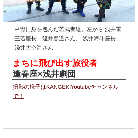
甲冑に身を包んだ若武者達。左から 浅井雷
三若座長、淺井春道さん、 浅井海斗座長、
淺井大空海さん
まちに飛び出す旅役者
逢春座×浅井劇団
撮影の様子はKANGEKIYoutubeチャンネル
で！