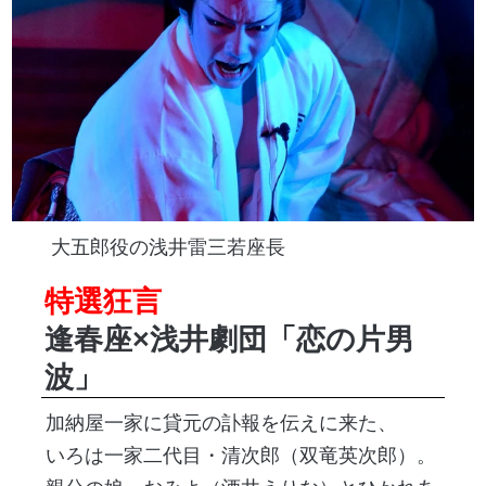
大五郎役の浅井雷三若座長
特選狂言
逢春座×浅井劇団「恋の片男
波」
加納屋一家に貸元の訃報を伝えに来た、
いろは一家二代目・清次郎（双竜英次郎）。