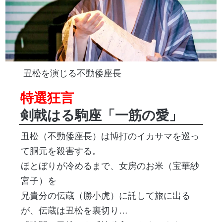
丑松を演じる不動倭座長
特選狂言
剣戟はる駒座「一筋の愛」
丑松（不動倭座長）は博打のイカサマを巡っ
て胴元を殺害する。
ほとぼりが冷めるまで、女房のお米（宝華紗
宮子）を
兄貴分の伝蔵（勝小虎）に託して旅に出る
が、伝蔵は丑松を裏切り…