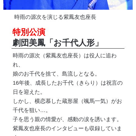
時雨の源次を演じる紫鳳友也座長
特別公演
劇団美鳳「お千代人形」
時雨の源次（紫鳳友也座長）は役人に追わ
れ、
娘のお千代を捨て、島流しとなる。
16年後、成長したお千代（きらり）は祝言の
日を迎えた。
しかし、横恋慕した蔵形屋（颯馬一気）がお
千代を狙い…。
子を思う親の情愛が、感動の涙を誘います。
紫鳳友也座長のインタビューも収録していま