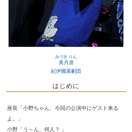
美月凛
紀伊國屋劇団
はじめに
座長「小野ちゃん、今回の公演中にゲスト来る
よ。」
小野「う～ん、何人？ 」