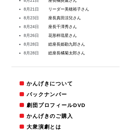
8月21日
座長
橘
炎鷹
さん
8月21日
リーダー
美穂
裕子
さん
8月23日
座長
真田
涼兒
さん
8月24日
座長
千澤
秀
さん
8月26日
花形
梓
琉星
さん
8月28日
総座長
姫
勘九郎
さん
8月28日
総座長
橘
菊太郎
さん
かんげきについて
バックナンバー
劇団プロフィールDVD
かんげきのご購入
大衆演劇とは