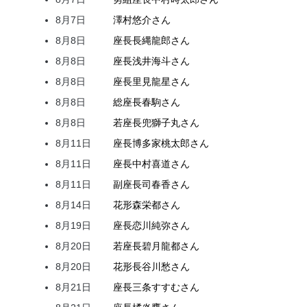
8月7日
澤村
悠介
さん
8月8日
座長
長縄
龍郎
さん
8月8日
座長
浅井
海斗
さん
8月8日
座長
里見
龍星
さん
8月8日
総座長
春駒
さん
8月8日
若座長
兜
獅子丸
さん
8月11日
座長
博多家
桃太郎
さん
8月11日
座長
中村
喜道
さん
8月11日
副座長
司
春香
さん
8月14日
花形
森
栄都
さん
8月19日
座長
恋川
純弥
さん
8月20日
若座長
碧月
龍都
さん
8月20日
花形
長谷川
愁
さん
8月21日
座長
三条
すすむ
さん