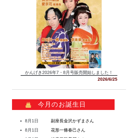
かんげき2026年7・8月号販売開始しました！
2026/6/25
今月のお誕生日
8月1日
副座長
金沢
かずま
さん
8月1日
花形
一條
春己
さん