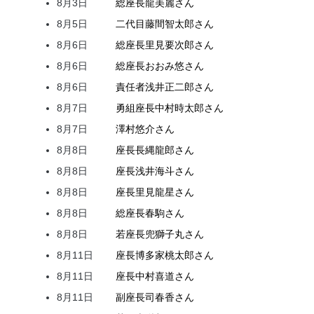
8月3日
総座長
龍
美麗
さん
8月5日
二代目
藤間
智太郎
さん
8月6日
総座長
里見
要次郎
さん
8月6日
総座長
おおみ
悠
さん
8月6日
責任者
浅井
正二郎
さん
8月7日
勇組座長
中村
時太郎
さん
8月7日
澤村
悠介
さん
8月8日
座長
長縄
龍郎
さん
8月8日
座長
浅井
海斗
さん
8月8日
座長
里見
龍星
さん
8月8日
総座長
春駒
さん
8月8日
若座長
兜
獅子丸
さん
8月11日
座長
博多家
桃太郎
さん
8月11日
座長
中村
喜道
さん
8月11日
副座長
司
春香
さん