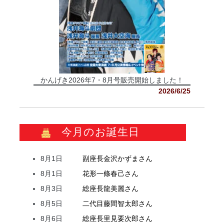
かんげき2026年7・8月号販売開始しました！
2026/6/25
今月のお誕生日
8月1日
副座長
金沢
かずま
さん
8月1日
花形
一條
春己
さん
8月3日
総座長
龍
美麗
さん
8月5日
二代目
藤間
智太郎
さん
8月6日
総座長
里見
要次郎
さん