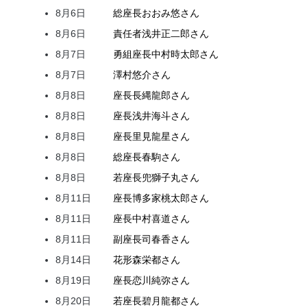
8月6日
総座長
おおみ
悠
さん
8月6日
責任者
浅井
正二郎
さん
8月7日
勇組座長
中村
時太郎
さん
8月7日
澤村
悠介
さん
8月8日
座長
長縄
龍郎
さん
8月8日
座長
浅井
海斗
さん
8月8日
座長
里見
龍星
さん
8月8日
総座長
春駒
さん
8月8日
若座長
兜
獅子丸
さん
8月11日
座長
博多家
桃太郎
さん
8月11日
座長
中村
喜道
さん
8月11日
副座長
司
春香
さん
8月14日
花形
森
栄都
さん
8月19日
座長
恋川
純弥
さん
8月20日
若座長
碧月
龍都
さん