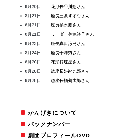
8月20日
花形
長谷川
愁
さん
8月21日
座長
三条
すすむ
さん
8月21日
座長
橘
炎鷹
さん
8月21日
リーダー
美穂
裕子
さん
8月23日
座長
真田
涼兒
さん
8月24日
座長
千澤
秀
さん
8月26日
花形
梓
琉星
さん
8月28日
総座長
姫
勘九郎
さん
8月28日
総座長
橘
菊太郎
さん
かんげきについて
バックナンバー
劇団プロフィールDVD