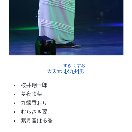
大夫元
杉九州男
桜井翔一郎
夢夜吹葵
九蝶香おり
むらさき要
紫月音はる香