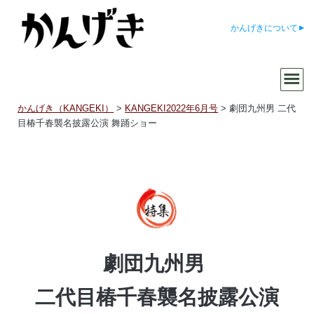
かんげきについて
かんげき（KANGEKI）
>
KANGEKI2022年6月号
>
劇団九州男 二代
目椿千春襲名披露公演 舞踊ショー
劇団九州男
二代目椿千春襲名披露公演