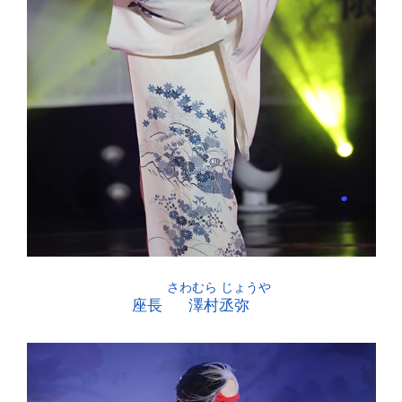
座長
澤村丞弥