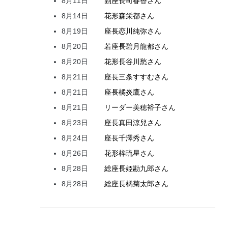
8月11日
副座長
司
春香
さん
8月14日
花形
森
栄都
さん
8月19日
座長
恋川
純弥
さん
8月20日
若座長
碧月
龍都
さん
8月20日
花形
長谷川
愁
さん
8月21日
座長
三条
すすむ
さん
8月21日
座長
橘
炎鷹
さん
8月21日
リーダー
美穂
裕子
さん
8月23日
座長
真田
涼兒
さん
8月24日
座長
千澤
秀
さん
8月26日
花形
梓
琉星
さん
8月28日
総座長
姫
勘九郎
さん
8月28日
総座長
橘
菊太郎
さん