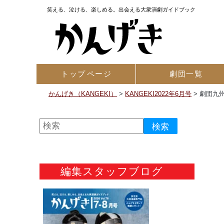
笑える、泣ける、楽しめる。出会える大衆演劇ガイドブック
トップ
ページ
劇団一覧
かんげき（KANGEKI）
>
KANGEKI2022年6月号
>
劇団九州
編集スタッフブログ