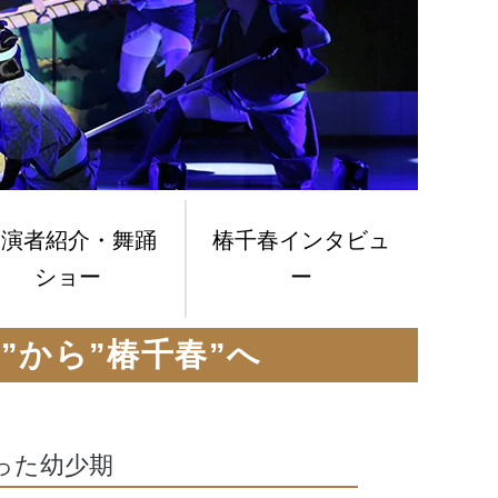
出演者紹介・舞踊
椿千春インタビュ
ショー
ー
や”から”椿千春”へ
った幼少期