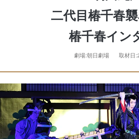
二代目椿千春襲
椿千春イン
劇場:
朝日劇場
取材日: