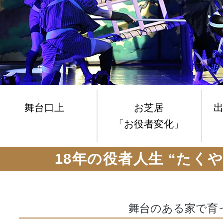
舞台口上
お芝居
「お役者変化」
18年の役者人生 “たく
舞台のある家で育