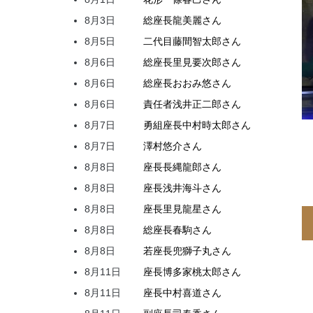
8月3日
総座長
龍
美麗
さん
8月5日
二代目
藤間
智太郎
さん
8月6日
総座長
里見
要次郎
さん
8月6日
総座長
おおみ
悠
さん
8月6日
責任者
浅井
正二郎
さん
8月7日
勇組座長
中村
時太郎
さん
8月7日
澤村
悠介
さん
8月8日
座長
長縄
龍郎
さん
8月8日
座長
浅井
海斗
さん
8月8日
座長
里見
龍星
さん
8月8日
総座長
春駒
さん
8月8日
若座長
兜
獅子丸
さん
8月11日
座長
博多家
桃太郎
さん
8月11日
座長
中村
喜道
さん