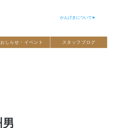
かんげきについて
おしらせ・
イベント
スタッフ
ブログ
州男