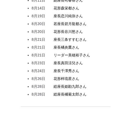
8月11日
副座長
司
春香
さん
8月14日
花形
森
栄都
さん
8月19日
座長
恋川
純弥
さん
8月20日
若座長
碧月
龍都
さん
8月20日
花形
長谷川
愁
さん
8月21日
座長
三条
すすむ
さん
8月21日
座長
橘
炎鷹
さん
8月21日
リーダー
美穂
裕子
さん
8月23日
座長
真田
涼兒
さん
8月24日
座長
千澤
秀
さん
8月26日
花形
梓
琉星
さん
8月28日
総座長
姫
勘九郎
さん
8月28日
総座長
橘
菊太郎
さん