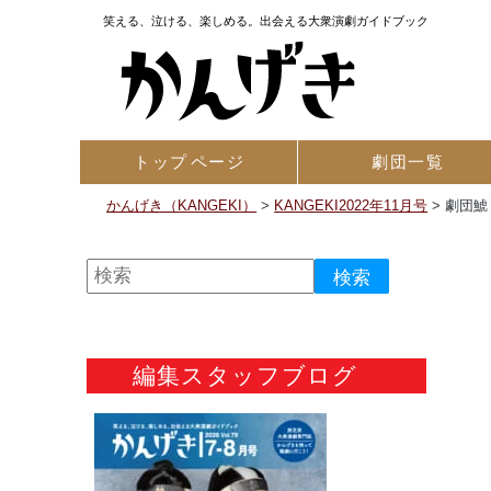
笑える、泣ける、楽しめる。出会える大衆演劇ガイドブック
トップ
ページ
劇団一覧
かんげき（KANGEKI）
>
KANGEKI2022年11月号
>
劇団鯱
編集スタッフブログ