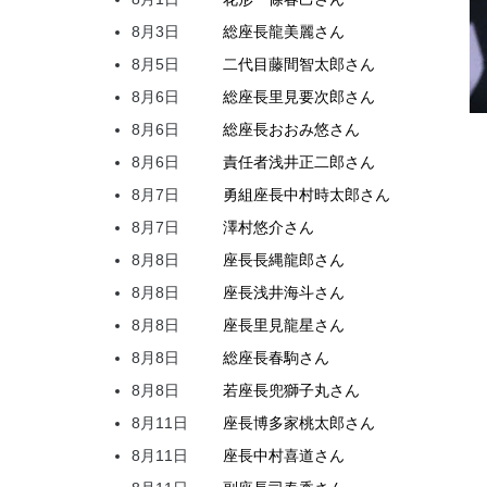
8月3日
総座長
龍
美麗
さん
8月5日
二代目
藤間
智太郎
さん
8月6日
総座長
里見
要次郎
さん
8月6日
総座長
おおみ
悠
さん
8月6日
責任者
浅井
正二郎
さん
8月7日
勇組座長
中村
時太郎
さん
8月7日
澤村
悠介
さん
8月8日
座長
長縄
龍郎
さん
8月8日
座長
浅井
海斗
さん
8月8日
座長
里見
龍星
さん
8月8日
総座長
春駒
さん
8月8日
若座長
兜
獅子丸
さん
8月11日
座長
博多家
桃太郎
さん
8月11日
座長
中村
喜道
さん