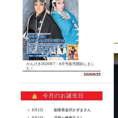
かんげき2026年7・8月号販売開始しまし
た！
2026/6/25
今月のお誕生日
8月1日
副座長
金沢
かずま
さん
8月1日
花形
一條
春己
さん