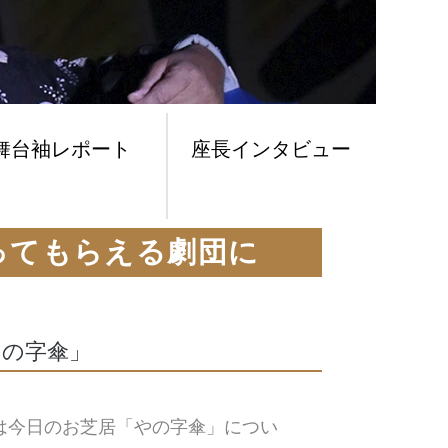
舞台袖レポート
座長インタビュー
ってもらえる劇団に
やの字傘」
は今日のお芝居「やの字傘」につい