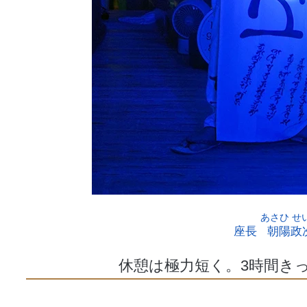
座長
朝陽政
休憩は極力短く。3時間き