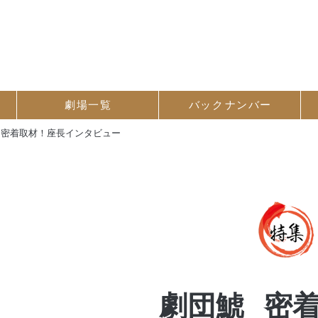
劇場一覧
バック
ナンバー
 密着取材！座長インタビュー
劇団鯱
密