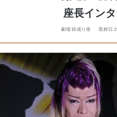
座長インタ
劇場:
鈴成り座
取材日: