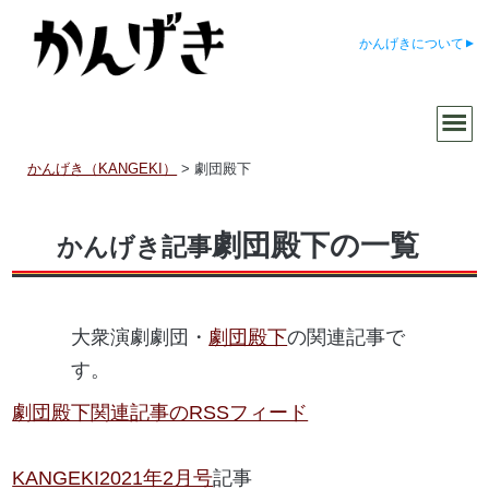
かんげきについて
かんげき（KANGEKI）
>
劇団殿下
劇団殿下の一覧
かんげき記事
大衆演劇劇団・
劇団殿下
の関連記事で
す。
劇団殿下関連記事のRSSフィード
KANGEKI2021年2月号
記事