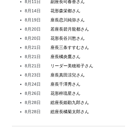
8月11日
副座長
司
春香
さん
8月14日
花形
森
栄都
さん
8月19日
座長
恋川
純弥
さん
8月20日
若座長
碧月
龍都
さん
8月20日
花形
長谷川
愁
さん
8月21日
座長
三条
すすむ
さん
8月21日
座長
橘
炎鷹
さん
8月21日
リーダー
美穂
裕子
さん
8月23日
座長
真田
涼兒
さん
8月24日
座長
千澤
秀
さん
8月26日
花形
梓
琉星
さん
8月28日
総座長
姫
勘九郎
さん
8月28日
総座長
橘
菊太郎
さん