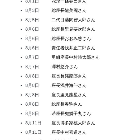
8月1日
花形
一條
春己
さん
8月3日
総座長
龍
美麗
さん
8月5日
二代目
藤間
智太郎
さん
8月6日
総座長
里見
要次郎
さん
8月6日
総座長
おおみ
悠
さん
8月6日
責任者
浅井
正二郎
さん
8月7日
勇組座長
中村
時太郎
さん
8月7日
澤村
悠介
さん
8月8日
座長
長縄
龍郎
さん
8月8日
座長
浅井
海斗
さん
8月8日
座長
里見
龍星
さん
8月8日
総座長
春駒
さん
8月8日
若座長
兜
獅子丸
さん
8月11日
座長
博多家
桃太郎
さん
8月11日
座長
中村
喜道
さん