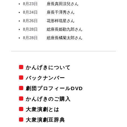
8月23日
座長
真田
涼兒
さん
8月24日
座長
千澤
秀
さん
8月26日
花形
梓
琉星
さん
8月28日
総座長
姫
勘九郎
さん
8月28日
総座長
橘
菊太郎
さん
かんげきについて
バックナンバー
劇団プロフィールDVD
かんげきのご購入
大衆演劇とは
大衆演劇豆辞典