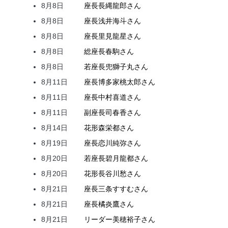
8月8日
座長
長縄
龍郎
さん
8月8日
座長
浅井
海斗
さん
8月8日
座長
里見
龍星
さん
8月8日
総座長
春駒
さん
8月8日
若座長
兜
獅子丸
さん
8月11日
座長
博多家
桃太郎
さん
8月11日
座長
中村
喜道
さん
8月11日
副座長
司
春香
さん
8月14日
花形
森
栄都
さん
8月19日
座長
恋川
純弥
さん
8月20日
若座長
碧月
龍都
さん
8月20日
花形
長谷川
愁
さん
8月21日
座長
三条
すすむ
さん
8月21日
座長
橘
炎鷹
さん
8月21日
リーダー
美穂
裕子
さん