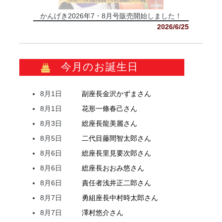
かんげき2026年7・8月号販売開始しました！
2026/6/25
今月のお誕生日
8月1日
副座長
金沢
かずま
さん
8月1日
花形
一條
春己
さん
8月3日
総座長
龍
美麗
さん
8月5日
二代目
藤間
智太郎
さん
8月6日
総座長
里見
要次郎
さん
8月6日
総座長
おおみ
悠
さん
8月6日
責任者
浅井
正二郎
さん
8月7日
勇組座長
中村
時太郎
さん
8月7日
澤村
悠介
さん