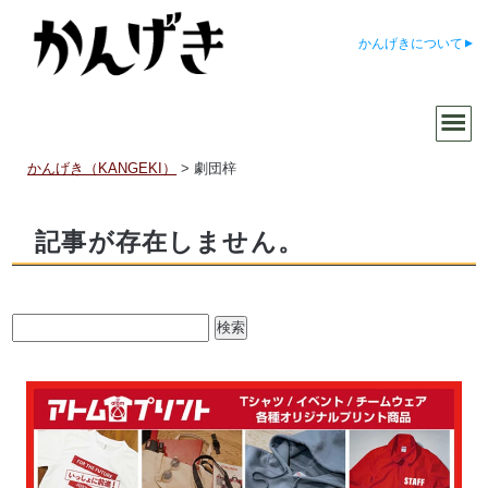
かんげきについて
かんげき（KANGEKI）
>
劇団梓
記事が存在しません。
検
索: