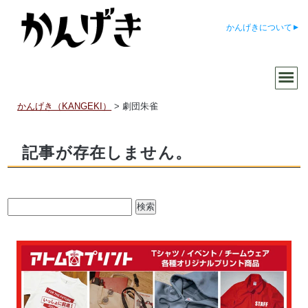
かんげきについて
かんげき（KANGEKI）
>
劇団朱雀
記事が存在しません。
検
索: