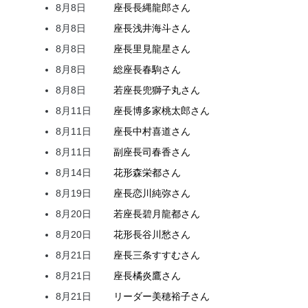
8月8日
座長
長縄
龍郎
さん
8月8日
座長
浅井
海斗
さん
8月8日
座長
里見
龍星
さん
8月8日
総座長
春駒
さん
8月8日
若座長
兜
獅子丸
さん
8月11日
座長
博多家
桃太郎
さん
8月11日
座長
中村
喜道
さん
8月11日
副座長
司
春香
さん
8月14日
花形
森
栄都
さん
8月19日
座長
恋川
純弥
さん
8月20日
若座長
碧月
龍都
さん
8月20日
花形
長谷川
愁
さん
8月21日
座長
三条
すすむ
さん
8月21日
座長
橘
炎鷹
さん
8月21日
リーダー
美穂
裕子
さん