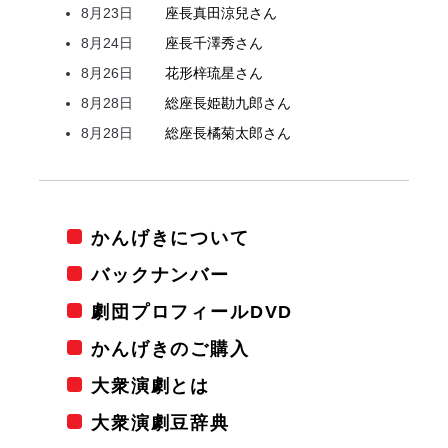
8月23日
座長
真田
涼兒
さん
8月24日
座長
千澤
秀
さん
8月26日
花形
梓
琉星
さん
8月28日
総座長
姫
勘九郎
さん
8月28日
総座長
橘
菊太郎
さん
かんげきについて
バックナンバー
劇団プロフィールDVD
かんげきのご購入
大衆演劇とは
大衆演劇豆辞典