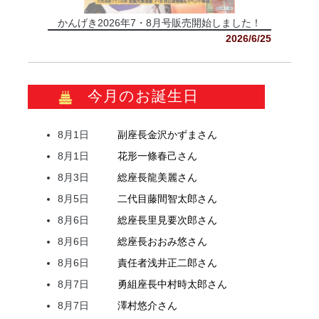
かんげき2026年7・8月号販売開始しました！
2026/6/25
今月のお誕生日
8月1日
副座長
金沢
かずま
さん
8月1日
花形
一條
春己
さん
8月3日
総座長
龍
美麗
さん
8月5日
二代目
藤間
智太郎
さん
8月6日
総座長
里見
要次郎
さん
8月6日
総座長
おおみ
悠
さん
8月6日
責任者
浅井
正二郎
さん
8月7日
勇組座長
中村
時太郎
さん
8月7日
澤村
悠介
さん