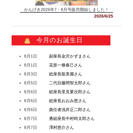
かんげき2026年7・8月号販売開始しました！
2026/6/25
今月のお誕生日
8月1日
副座長
金沢
かずま
さん
8月1日
花形
一條
春己
さん
8月3日
総座長
龍
美麗
さん
8月5日
二代目
藤間
智太郎
さん
8月6日
総座長
里見
要次郎
さん
8月6日
総座長
おおみ
悠
さん
8月6日
責任者
浅井
正二郎
さん
8月7日
勇組座長
中村
時太郎
さん
8月7日
澤村
悠介
さん