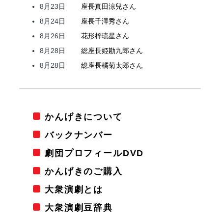
8月23日
座長
真田
涼兒
さん
8月24日
座長
千澤
秀
さん
8月26日
花形
梓
琉星
さん
8月28日
総座長
姫
勘九郎
さん
8月28日
総座長
橘
菊太郎
さん
かんげきについて
バックナンバー
劇団プロフィールDVD
かんげきのご購入
大衆演劇とは
大衆演劇豆辞典