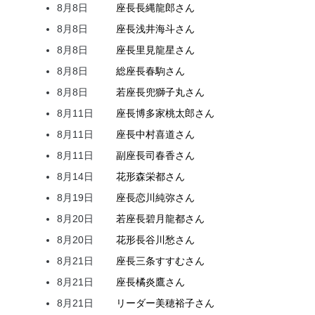
8月8日
座長
長縄
龍郎
さん
8月8日
座長
浅井
海斗
さん
8月8日
座長
里見
龍星
さん
8月8日
総座長
春駒
さん
8月8日
若座長
兜
獅子丸
さん
8月11日
座長
博多家
桃太郎
さん
8月11日
座長
中村
喜道
さん
8月11日
副座長
司
春香
さん
8月14日
花形
森
栄都
さん
8月19日
座長
恋川
純弥
さん
8月20日
若座長
碧月
龍都
さん
8月20日
花形
長谷川
愁
さん
8月21日
座長
三条
すすむ
さん
8月21日
座長
橘
炎鷹
さん
8月21日
リーダー
美穂
裕子
さん