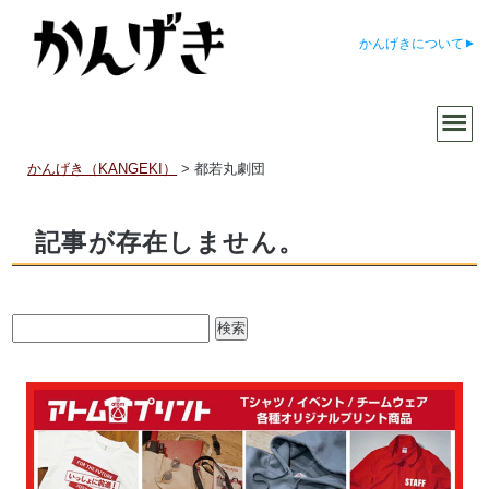
かんげきについて
かんげき（KANGEKI）
>
都若丸劇団
記事が存在しません。
検
索: