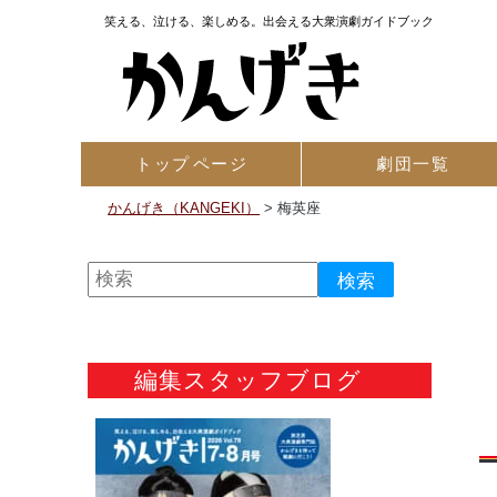
笑える、泣ける、楽しめる。出会える大衆演劇ガイドブック
トップ
ページ
劇団一覧
かんげき（KANGEKI）
>
梅英座
編集スタッフブログ