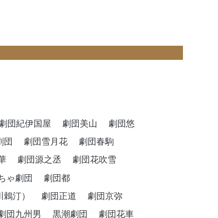
）
劇団紀伊国屋
劇団美山
劇団悠
劇団
劇団雪月花
劇団春駒
華
劇団源之丞
劇団花吹雪
ちゃ劇団
劇団都
川鵣汀）
劇団正道
劇団京弥
劇団九州男
黒潮劇団
劇団花車