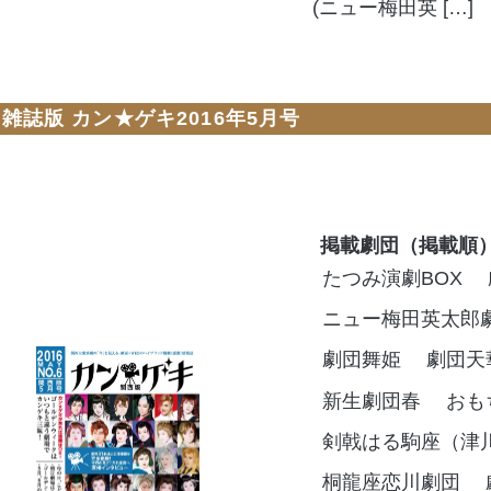
(ニュー梅田英 […]
雑誌版 カン★ゲキ2016年5月号
掲載劇団（掲載順
たつみ演劇BOX
ニュー梅田英太郎
劇団舞姫
劇団天
新生劇団春
おも
剣戟はる駒座（津
桐龍座恋川劇団