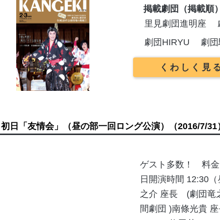
掲載劇団（掲載順
里見劇団進明座
劇団HIRYU
劇団
くわしく見
初日「友情会」（昼の部一回ロング公演）
（2016/7/3
ゲスト多数！ 料金?3
日開演時間 12:3
之介 座長 (劇団竜之
間劇団 )南條光貴 