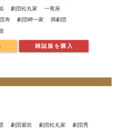
姫
劇団松丸家
一竜座
団寿
劇団岬一家
満劇団
遊
る
雑誌版を購入
）
星
劇団紫吹
劇団松丸家
劇団秀