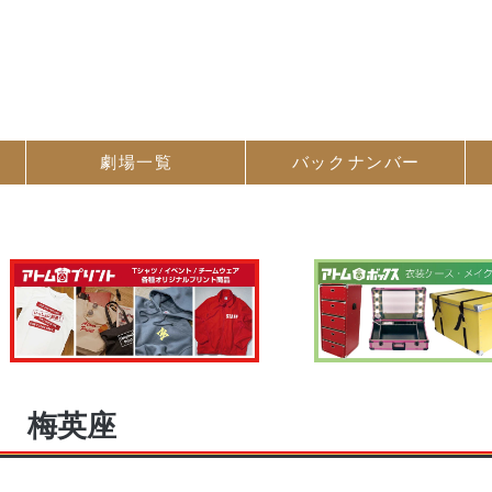
劇場一覧
バック
ナンバー
梅英座