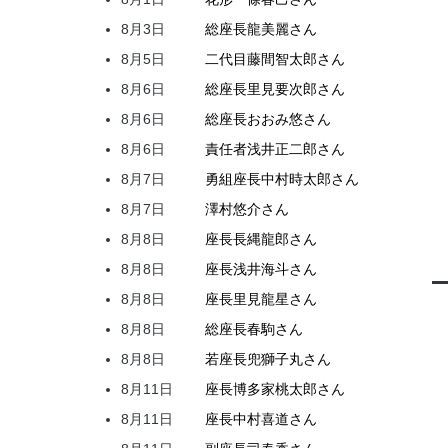
8月3日
総座長
龍
美麗
さん
8月5日
二代目
藤間
智太郎
さん
8月6日
総座長
里見
要次郎
さん
8月6日
総座長
おおみ
悠
さん
8月6日
責任者
浅井
正二郎
さん
8月7日
勇組座長
中村
時太郎
さん
8月7日
澤村
悠介
さん
8月8日
座長
長縄
龍郎
さん
8月8日
座長
浅井
海斗
さん
8月8日
座長
里見
龍星
さん
8月8日
総座長
春駒
さん
8月8日
若座長
兜
獅子丸
さん
8月11日
座長
博多家
桃太郎
さん
8月11日
座長
中村
喜道
さん