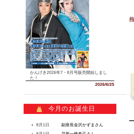
かんげき2026年7・8月号販売開始しまし
た！
2026/6/25
今月のお誕生日
8月1日
副座長
金沢
かずま
さん
8月1日
花形
一條
春己
さん