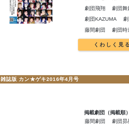
劇団飛翔
劇団舞
劇団KAZUMA
劇
藤間劇団
劇団時
くわしく見
雑誌版 カン★ゲキ2016年4月号
掲載劇団（掲載順
藤間劇団
劇団昴