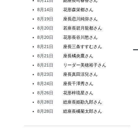
8月11日
副座長
司
春香
さん
8月14日
花形
森
栄都
さん
8月19日
座長
恋川
純弥
さん
8月20日
若座長
碧月
龍都
さん
8月20日
花形
長谷川
愁
さん
8月21日
座長
三条
すすむ
さん
8月21日
座長
橘
炎鷹
さん
8月21日
リーダー
美穂
裕子
さん
8月23日
座長
真田
涼兒
さん
8月24日
座長
千澤
秀
さん
8月26日
花形
梓
琉星
さん
8月28日
総座長
姫
勘九郎
さん
8月28日
総座長
橘
菊太郎
さん