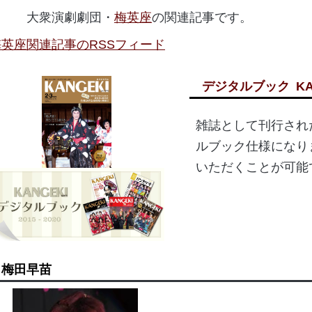
大衆演劇劇団・
梅英座
の関連記事です。
梅英座関連記事のRSSフィード
デジタルブック
K
雑誌として刊行されたK
ルブック仕様になり
いただくことが可能
梅田早苗