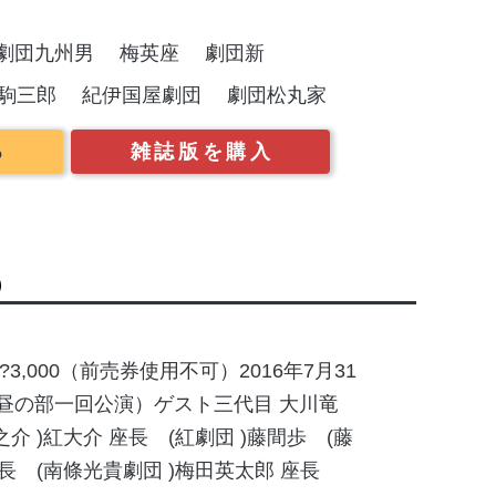
）
劇団九州男
梅英座
劇団新
駒三郎
紀伊国屋劇団
劇団松丸家
る
雑誌版を購入
1）
,000（前売券使用不可）2016年7月31
0（昼の部一回公演）ゲスト三代目 大川竜
介 )紅大介 座長 (紅劇団 )藤間歩 (藤
座長 (南條光貴劇団 )梅田英太郎 座長