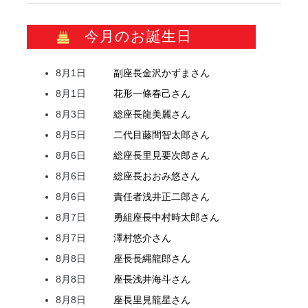
今月のお誕生日
8月1日
副座長
金沢
かずま
さん
8月1日
花形
一條
春己
さん
8月3日
総座長
龍
美麗
さん
8月5日
二代目
藤間
智太郎
さん
8月6日
総座長
里見
要次郎
さん
8月6日
総座長
おおみ
悠
さん
8月6日
責任者
浅井
正二郎
さん
8月7日
勇組座長
中村
時太郎
さん
8月7日
澤村
悠介
さん
8月8日
座長
長縄
龍郎
さん
8月8日
座長
浅井
海斗
さん
8月8日
座長
里見
龍星
さん