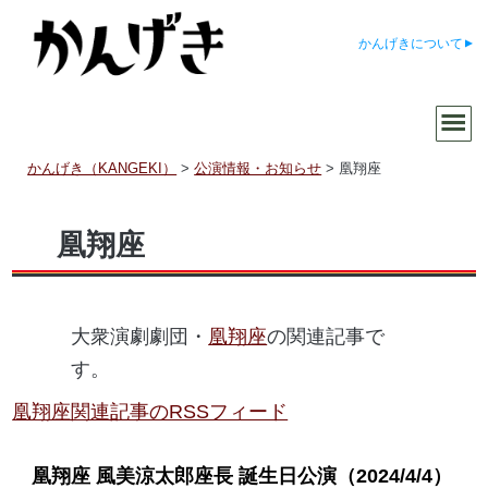
かんげきについて
かんげき（KANGEKI）
>
公演情報・お知らせ
>
凰翔座
凰翔座
大衆演劇劇団・
凰翔座
の関連記事で
す。
凰翔座関連記事のRSSフィード
凰翔座 風美涼太郎座長 誕生日公演
（2024/4/4）