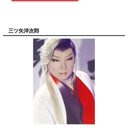
三ツ矢洋次郎