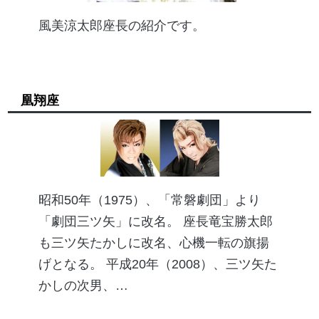
風美涼太郎座長の紹介です。
凰翔座
昭和50年（1975）、「常磐劇団」より
「劇団三ツ矢」に改名。 座長竜宝勝太郎
も三ツ矢たかしに改名、心機一転の旗揚
げとなる。 平成20年（2008）、三ツ矢た
かしの次男、…