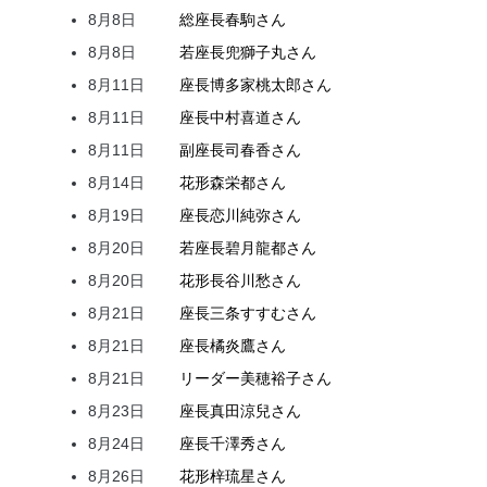
8月8日
総座長
春駒
さん
8月8日
若座長
兜
獅子丸
さん
8月11日
座長
博多家
桃太郎
さん
8月11日
座長
中村
喜道
さん
8月11日
副座長
司
春香
さん
8月14日
花形
森
栄都
さん
8月19日
座長
恋川
純弥
さん
8月20日
若座長
碧月
龍都
さん
8月20日
花形
長谷川
愁
さん
8月21日
座長
三条
すすむ
さん
8月21日
座長
橘
炎鷹
さん
8月21日
リーダー
美穂
裕子
さん
8月23日
座長
真田
涼兒
さん
8月24日
座長
千澤
秀
さん
8月26日
花形
梓
琉星
さん