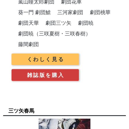
嵐山瞳太郎劇団
劇団花車
葵一門 劇団鯱
三河家劇団
劇団桃華
劇団天華
劇団三ツ矢
劇団暁
劇団暁（三咲夏樹・三咲春樹）
藤間劇団
くわしく見る
雑誌版を購入
三ツ矢春馬