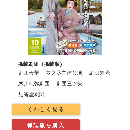
掲載劇団（掲載順）
劇団天華
夢之丞主演公演
劇団朱光
恋川純弥劇団
劇団三ツ矢
見海堂劇団
くわしく見る
雑誌版を購入