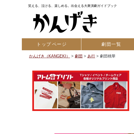
笑える、泣ける、楽しめる。出会える大衆演劇ガイドブック
トップ
ページ
劇団一覧
かんげき（KANGEKI）
>
劇団
>
あ行
>
劇団桃華