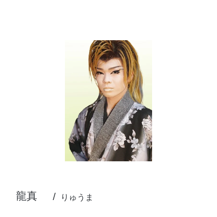
龍真
りゅうま