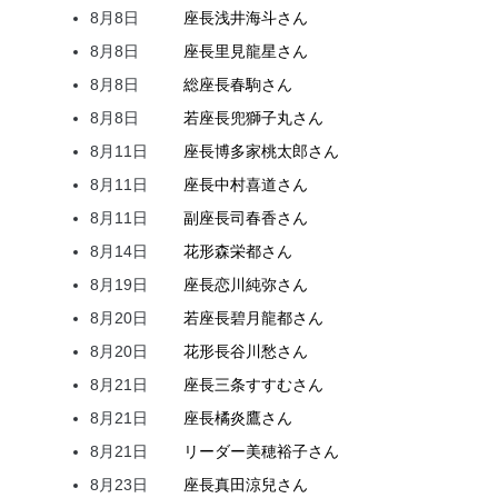
8月8日
座長
浅井
海斗
さん
8月8日
座長
里見
龍星
さん
8月8日
総座長
春駒
さん
8月8日
若座長
兜
獅子丸
さん
8月11日
座長
博多家
桃太郎
さん
8月11日
座長
中村
喜道
さん
8月11日
副座長
司
春香
さん
8月14日
花形
森
栄都
さん
8月19日
座長
恋川
純弥
さん
8月20日
若座長
碧月
龍都
さん
8月20日
花形
長谷川
愁
さん
8月21日
座長
三条
すすむ
さん
8月21日
座長
橘
炎鷹
さん
8月21日
リーダー
美穂
裕子
さん
8月23日
座長
真田
涼兒
さん