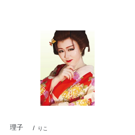
理子
りこ