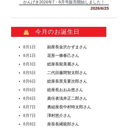
かんげき2026年7・8月号販売開始しました！
2026/6/25
今月のお誕生日
8月1日
副座長
金沢
かずま
さん
8月1日
花形
一條
春己
さん
8月3日
総座長
龍
美麗
さん
8月5日
二代目
藤間
智太郎
さん
8月6日
総座長
里見
要次郎
さん
8月6日
総座長
おおみ
悠
さん
8月6日
責任者
浅井
正二郎
さん
8月7日
勇組座長
中村
時太郎
さん
8月7日
澤村
悠介
さん
8月8日
座長
長縄
龍郎
さん