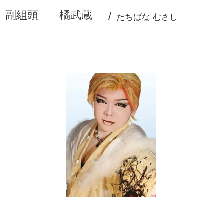
副組頭
橘武蔵
たちばな むさし