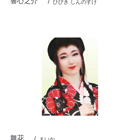
響心之介
ひびき しんのすけ
舞花
まいか