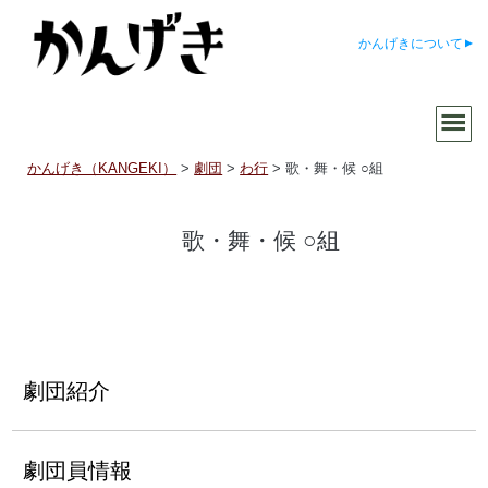
かんげきについて
かんげき（KANGEKI）
>
劇団
>
わ行
>
歌・舞・候 ○組
歌・舞・候 ○組
劇団紹介
劇団員情報