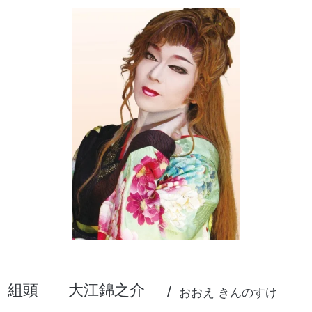
組頭
大江錦之介
おおえ きんのすけ