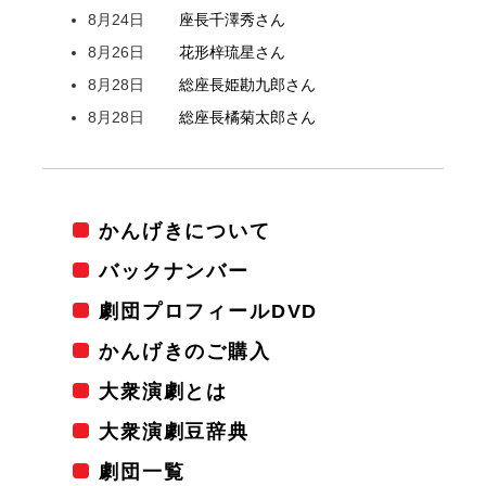
8月24日
座長
千澤
秀
さん
8月26日
花形
梓
琉星
さん
8月28日
総座長
姫
勘九郎
さん
8月28日
総座長
橘
菊太郎
さん
かんげきについて
バックナンバー
劇団プロフィールDVD
かんげきのご購入
大衆演劇とは
大衆演劇豆辞典
劇団一覧