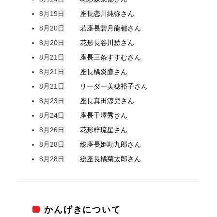
8月19日
座長
恋川
純弥
さん
8月20日
若座長
碧月
龍都
さん
8月20日
花形
長谷川
愁
さん
8月21日
座長
三条
すすむ
さん
8月21日
座長
橘
炎鷹
さん
8月21日
リーダー
美穂
裕子
さん
8月23日
座長
真田
涼兒
さん
8月24日
座長
千澤
秀
さん
8月26日
花形
梓
琉星
さん
8月28日
総座長
姫
勘九郎
さん
8月28日
総座長
橘
菊太郎
さん
かんげきについて