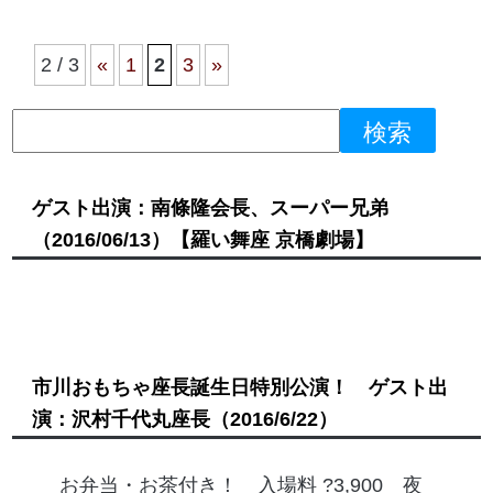
2 / 3
«
1
2
3
»
ゲスト出演：南條隆会長、スーパー兄弟
（2016/06/13）
【羅い舞座 京橋劇場】
市川おもちゃ座長誕生日特別公演！ ゲスト出
演：沢村千代丸座長
（2016/6/22）
お弁当・お茶付き！ 入場料 ?3,900 夜