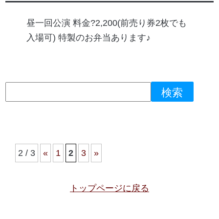
昼一回公演 料金?2,200(前売り券2枚でも
入場可) 特製のお弁当あります♪
2 / 3
«
1
2
3
»
トップページに戻る