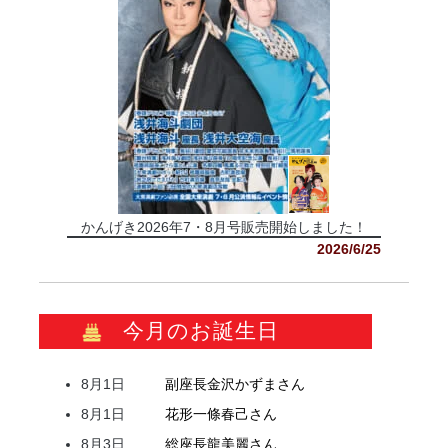
かんげき2026年7・8月号販売開始しました！
2026/6/25
今月のお誕生日
8月1日
副座長
金沢
かずま
さん
8月1日
花形
一條
春己
さん
8月3日
総座長
龍
美麗
さん