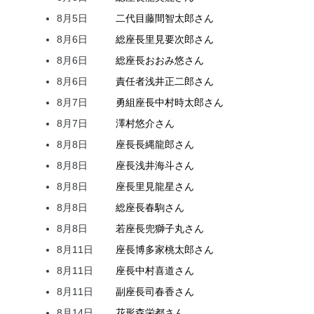
8月5日
二代目
藤間
智太郎
さん
8月6日
総座長
里見
要次郎
さん
8月6日
総座長
おおみ
悠
さん
8月6日
責任者
浅井
正二郎
さん
8月7日
勇組座長
中村
時太郎
さん
8月7日
澤村
悠介
さん
8月8日
座長
長縄
龍郎
さん
8月8日
座長
浅井
海斗
さん
8月8日
座長
里見
龍星
さん
8月8日
総座長
春駒
さん
8月8日
若座長
兜
獅子丸
さん
8月11日
座長
博多家
桃太郎
さん
8月11日
座長
中村
喜道
さん
8月11日
副座長
司
春香
さん
8月14日
花形
森
栄都
さん