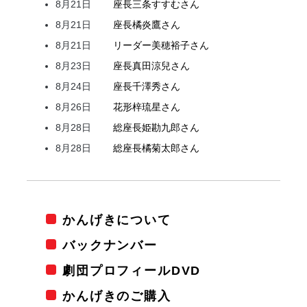
8月21日
座長
三条
すすむ
さん
8月21日
座長
橘
炎鷹
さん
8月21日
リーダー
美穂
裕子
さん
8月23日
座長
真田
涼兒
さん
8月24日
座長
千澤
秀
さん
8月26日
花形
梓
琉星
さん
8月28日
総座長
姫
勘九郎
さん
8月28日
総座長
橘
菊太郎
さん
かんげきについて
バックナンバー
劇団プロフィールDVD
かんげきのご購入