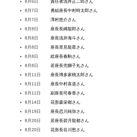
8月6日
責任者
浅井
正二郎
さん
8月7日
勇組座長
中村
時太郎
さん
8月7日
澤村
悠介
さん
8月8日
座長
長縄
龍郎
さん
8月8日
座長
浅井
海斗
さん
8月8日
座長
里見
龍星
さん
8月8日
総座長
春駒
さん
8月8日
若座長
兜
獅子丸
さん
8月11日
座長
博多家
桃太郎
さん
8月11日
座長
中村
喜道
さん
8月11日
副座長
司
春香
さん
8月14日
花形
森
栄都
さん
8月19日
座長
恋川
純弥
さん
8月20日
若座長
碧月
龍都
さん
8月20日
花形
長谷川
愁
さん