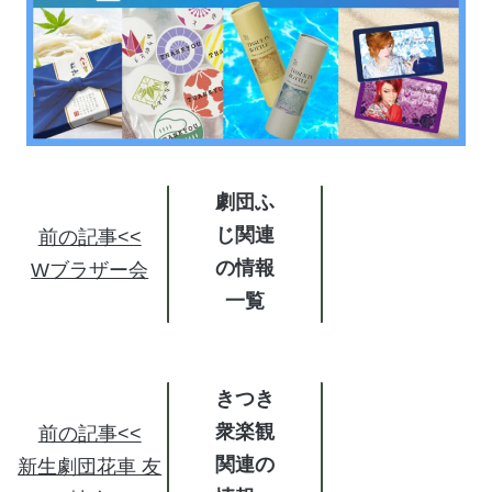
劇団ふ
じ関連
前の記事<<
の情報
Wブラザー会
きつき
衆楽観
前の記事<<
関連の
新生劇団花車 友