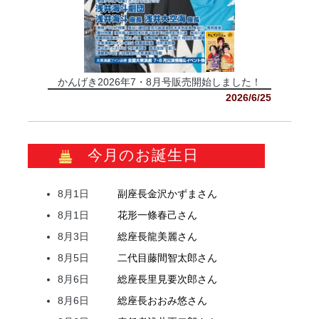
かんげき2026年7・8月号販売開始しました！
2026/6/25
今月のお誕生日
8月1日
副座長
金沢
かずま
さん
8月1日
花形
一條
春己
さん
8月3日
総座長
龍
美麗
さん
8月5日
二代目
藤間
智太郎
さん
8月6日
総座長
里見
要次郎
さん
8月6日
総座長
おおみ
悠
さん