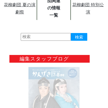
団関連
花柳劇団 夏の演
花柳劇団 特別公
の情報
劇祭
演
編集スタッフブログ