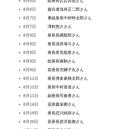
8月6日
総座長
おおみ
悠
さん
8月6日
責任者
浅井
正二郎
さん
8月7日
勇組座長
中村
時太郎
さん
8月7日
澤村
悠介
さん
8月8日
座長
長縄
龍郎
さん
8月8日
座長
浅井
海斗
さん
8月8日
座長
里見
龍星
さん
8月8日
総座長
春駒
さん
8月8日
若座長
兜
獅子丸
さん
8月11日
座長
博多家
桃太郎
さん
8月11日
座長
中村
喜道
さん
8月11日
副座長
司
春香
さん
8月14日
花形
森
栄都
さん
8月19日
座長
恋川
純弥
さん
8月20日
若座長
碧月
龍都
さん