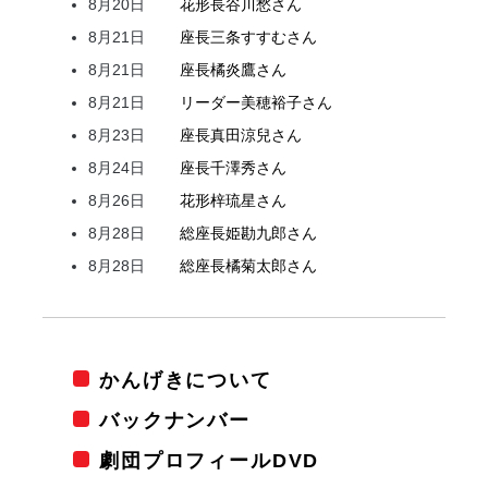
8月20日
花形
長谷川
愁
さん
8月21日
座長
三条
すすむ
さん
8月21日
座長
橘
炎鷹
さん
8月21日
リーダー
美穂
裕子
さん
8月23日
座長
真田
涼兒
さん
8月24日
座長
千澤
秀
さん
8月26日
花形
梓
琉星
さん
8月28日
総座長
姫
勘九郎
さん
8月28日
総座長
橘
菊太郎
さん
かんげきについて
バックナンバー
劇団プロフィールDVD