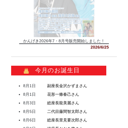
かんげき2026年7・8月号販売開始しました！
2026/6/25
今月のお誕生日
8月1日
副座長
金沢
かずま
さん
8月1日
花形
一條
春己
さん
8月3日
総座長
龍
美麗
さん
8月5日
二代目
藤間
智太郎
さん
8月6日
総座長
里見
要次郎
さん