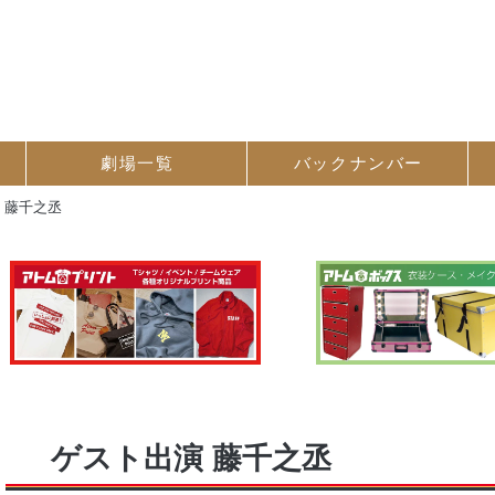
劇場一覧
バック
ナンバー
 藤千之丞
ゲスト出演 藤千之丞