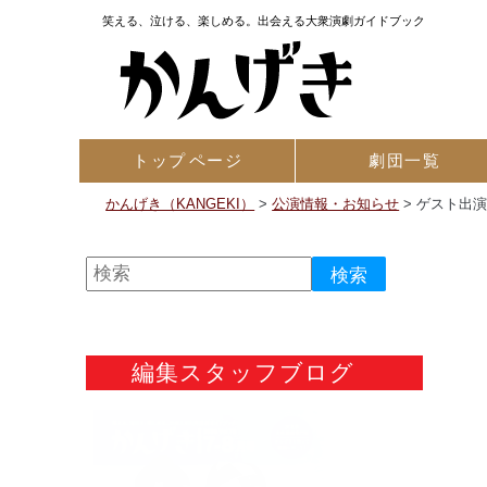
笑える、泣ける、楽しめる。出会える大衆演劇ガイドブック
トップ
ページ
劇団一覧
かんげき（KANGEKI）
>
公演情報・お知らせ
>
ゲスト出演
編集スタッフブログ