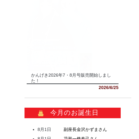
かんげき2026年7・8月号販売開始しまし
た！
2026/6/25
今月のお誕生日
8月1日
副座長
金沢
かずま
さん
8月1日
花形
一條
春己
さん