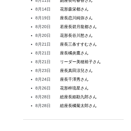
8月11日
副座長
司
春香
さん
8月14日
花形
森
栄都
さん
8月19日
座長
恋川
純弥
さん
8月20日
若座長
碧月
龍都
さん
8月20日
花形
長谷川
愁
さん
8月21日
座長
三条
すすむ
さん
8月21日
座長
橘
炎鷹
さん
8月21日
リーダー
美穂
裕子
さん
8月23日
座長
真田
涼兒
さん
8月24日
座長
千澤
秀
さん
8月26日
花形
梓
琉星
さん
8月28日
総座長
姫
勘九郎
さん
8月28日
総座長
橘
菊太郎
さん