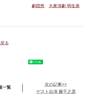
劇団悠
大衆演劇 明生座
に戻る
次の記事>>
報
ゲスト出演 藤千之丞