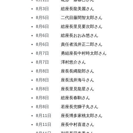
8月3日
総座長
龍
美麗
さん
8月5日
二代目
藤間
智太郎
さん
8月6日
総座長
里見
要次郎
さん
8月6日
総座長
おおみ
悠
さん
8月6日
責任者
浅井
正二郎
さん
8月7日
勇組座長
中村
時太郎
さん
8月7日
澤村
悠介
さん
8月8日
座長
長縄
龍郎
さん
8月8日
座長
浅井
海斗
さん
8月8日
座長
里見
龍星
さん
8月8日
総座長
春駒
さん
8月8日
若座長
兜
獅子丸
さん
8月11日
座長
博多家
桃太郎
さん
8月11日
座長
中村
喜道
さん