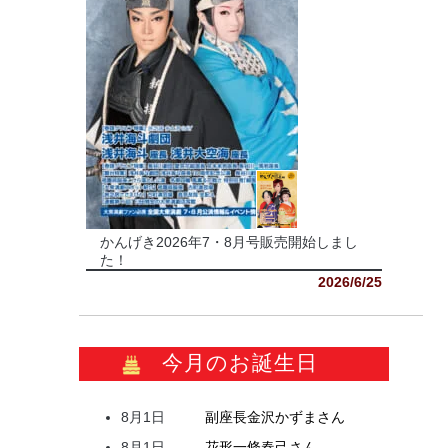
かんげき2026年7・8月号販売開始しまし
た！
2026/6/25
今月のお誕生日
8月1日
副座長
金沢
かずま
さん
8月1日
花形
一條
春己
さん