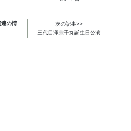
関連の情
次の記事>>
三代目澤宗千丸誕生日公演