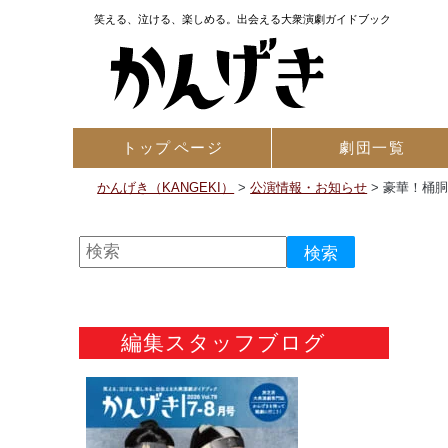
笑える、泣ける、楽しめる。出会える大衆演劇ガイドブック
トップ
ページ
劇団一覧
かんげき（KANGEKI）
>
公演情報・お知らせ
>
豪華！桶
編集スタッフブログ