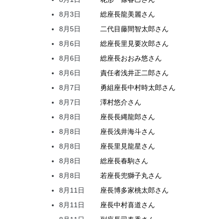
8月3日
総座長
龍
美麗
さん
8月5日
二代目
藤間
智太郎
さん
8月6日
総座長
里見
要次郎
さん
8月6日
総座長
おおみ
悠
さん
8月6日
責任者
浅井
正二郎
さん
8月7日
勇組座長
中村
時太郎
さん
8月7日
澤村
悠介
さん
8月8日
座長
長縄
龍郎
さん
8月8日
座長
浅井
海斗
さん
8月8日
座長
里見
龍星
さん
8月8日
総座長
春駒
さん
8月8日
若座長
兜
獅子丸
さん
8月11日
座長
博多家
桃太郎
さん
8月11日
座長
中村
喜道
さん