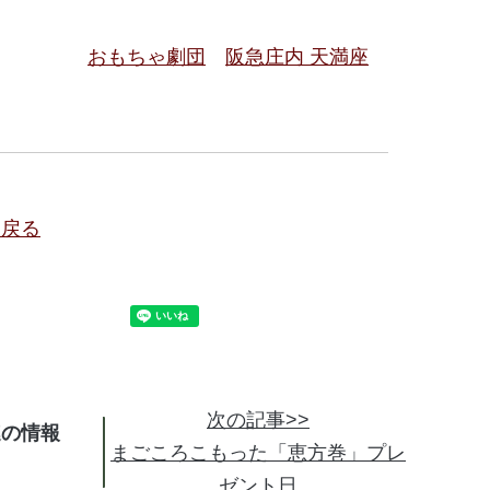
おもちゃ劇団
阪急庄内 天満座
に戻る
次の記事>>
連の情報
まごころこもった「恵方巻」プレ
ゼント日