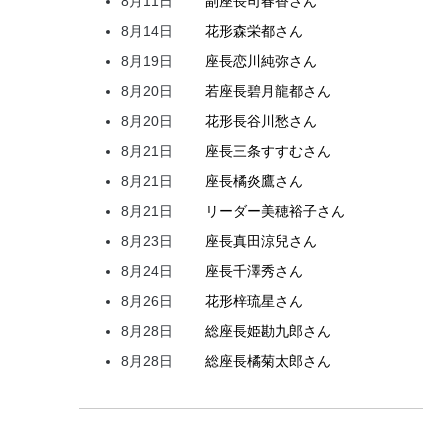
8月11日
副座長
司
春香
さん
8月14日
花形
森
栄都
さん
8月19日
座長
恋川
純弥
さん
8月20日
若座長
碧月
龍都
さん
8月20日
花形
長谷川
愁
さん
8月21日
座長
三条
すすむ
さん
8月21日
座長
橘
炎鷹
さん
8月21日
リーダー
美穂
裕子
さん
8月23日
座長
真田
涼兒
さん
8月24日
座長
千澤
秀
さん
8月26日
花形
梓
琉星
さん
8月28日
総座長
姫
勘九郎
さん
8月28日
総座長
橘
菊太郎
さん