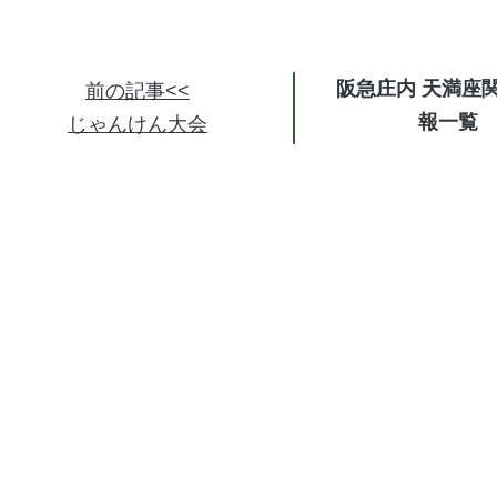
阪急庄内 天満座
前の記事<<
報
じゃんけん大会