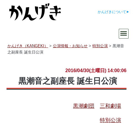
かんげきについて
かんげき（KANGEKI）
>
公演情報・お知らせ
>
特別公演
>
黒潮音
之副座長 誕生日公演
2016/04/30(土曜日) 14:00:06
黒潮音之副座長 誕生日公演
黒潮劇団
三和劇場
特別公演