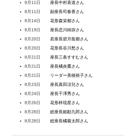
8月11日
座長
中村
喜道
さん
8月11日
副座長
司
春香
さん
8月14日
花形
森
栄都
さん
8月19日
座長
恋川
純弥
さん
8月20日
若座長
碧月
龍都
さん
8月20日
花形
長谷川
愁
さん
8月21日
座長
三条
すすむ
さん
8月21日
座長
橘
炎鷹
さん
8月21日
リーダー
美穂
裕子
さん
8月23日
座長
真田
涼兒
さん
8月24日
座長
千澤
秀
さん
8月26日
花形
梓
琉星
さん
8月28日
総座長
姫
勘九郎
さん
8月28日
総座長
橘
菊太郎
さん