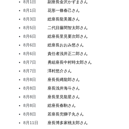
8月1日
副座長
金沢
かずま
さん
8月1日
花形
一條
春己
さん
8月3日
総座長
龍
美麗
さん
8月5日
二代目
藤間
智太郎
さん
8月6日
総座長
里見
要次郎
さん
8月6日
総座長
おおみ
悠
さん
8月6日
責任者
浅井
正二郎
さん
8月7日
勇組座長
中村
時太郎
さん
8月7日
澤村
悠介
さん
8月8日
座長
長縄
龍郎
さん
8月8日
座長
浅井
海斗
さん
8月8日
座長
里見
龍星
さん
8月8日
総座長
春駒
さん
8月8日
若座長
兜
獅子丸
さん
8月11日
座長
博多家
桃太郎
さん