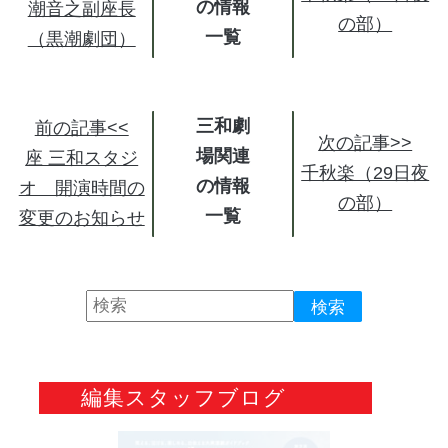
の情報
潮音之副座長
の部）
（黒潮劇団）
三和劇
前の記事<<
次の記事>>
場関連
座 三和スタジ
千秋楽（29日夜
の情報
オ 開演時間の
の部）
変更のお知らせ
編集スタッフブログ