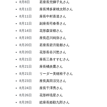
8月8日
若座長
兜
獅子丸
さん
8月11日
座長
博多家
桃太郎
さん
8月11日
座長
中村
喜道
さん
8月11日
副座長
司
春香
さん
8月14日
花形
森
栄都
さん
8月19日
座長
恋川
純弥
さん
8月20日
若座長
碧月
龍都
さん
8月20日
花形
長谷川
愁
さん
8月21日
座長
三条
すすむ
さん
8月21日
座長
橘
炎鷹
さん
8月21日
リーダー
美穂
裕子
さん
8月23日
座長
真田
涼兒
さん
8月24日
座長
千澤
秀
さん
8月26日
花形
梓
琉星
さん
8月28日
総座長
姫
勘九郎
さん