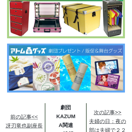
劇団
次の記事>>
KAZUM
前の記事<<
夫婦の日：夜の
A関連
冴刃竜也副座長
部は夫婦で２２