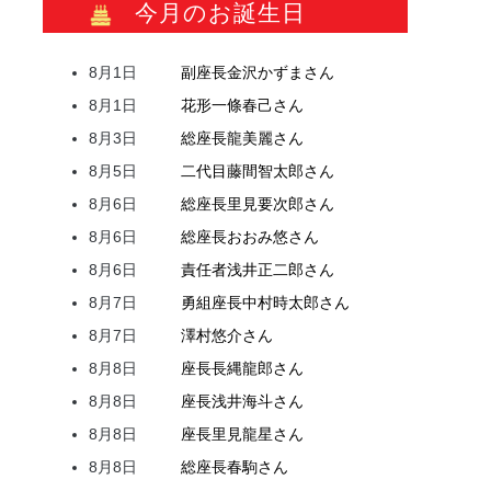
今月のお誕生日
8月1日
副座長
金沢
かずま
さん
8月1日
花形
一條
春己
さん
8月3日
総座長
龍
美麗
さん
8月5日
二代目
藤間
智太郎
さん
8月6日
総座長
里見
要次郎
さん
8月6日
総座長
おおみ
悠
さん
8月6日
責任者
浅井
正二郎
さん
8月7日
勇組座長
中村
時太郎
さん
8月7日
澤村
悠介
さん
8月8日
座長
長縄
龍郎
さん
8月8日
座長
浅井
海斗
さん
8月8日
座長
里見
龍星
さん
8月8日
総座長
春駒
さん