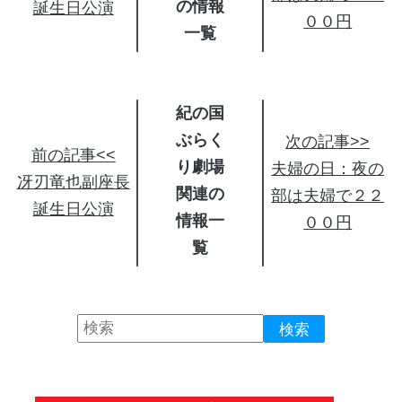
の情報
誕生日公演
００円
紀の国
ぶらく
次の記事>>
前の記事<<
り劇場
夫婦の日：夜の
冴刃竜也副座長
関連の
部は夫婦で２２
誕生日公演
情報
００円