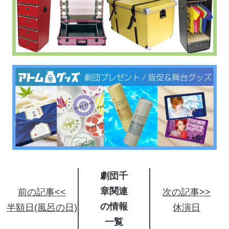
劇団千
章関連
前の記事<<
次の記事>>
の情報
半額日(風呂の日)
休演日