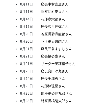
8月11日
座長
中村
喜道
さん
8月11日
副座長
司
春香
さん
8月14日
花形
森
栄都
さん
8月19日
座長
恋川
純弥
さん
8月20日
若座長
碧月
龍都
さん
8月20日
花形
長谷川
愁
さん
8月21日
座長
三条
すすむ
さん
8月21日
座長
橘
炎鷹
さん
8月21日
リーダー
美穂
裕子
さん
8月23日
座長
真田
涼兒
さん
8月24日
座長
千澤
秀
さん
8月26日
花形
梓
琉星
さん
8月28日
総座長
姫
勘九郎
さん
8月28日
総座長
橘
菊太郎
さん