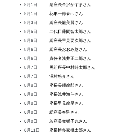
8月1日
副座長
金沢
かずま
さん
8月1日
花形
一條
春己
さん
8月3日
総座長
龍
美麗
さん
8月5日
二代目
藤間
智太郎
さん
8月6日
総座長
里見
要次郎
さん
8月6日
総座長
おおみ
悠
さん
8月6日
責任者
浅井
正二郎
さん
8月7日
勇組座長
中村
時太郎
さん
8月7日
澤村
悠介
さん
8月8日
座長
長縄
龍郎
さん
8月8日
座長
浅井
海斗
さん
8月8日
座長
里見
龍星
さん
8月8日
総座長
春駒
さん
8月8日
若座長
兜
獅子丸
さん
8月11日
座長
博多家
桃太郎
さん