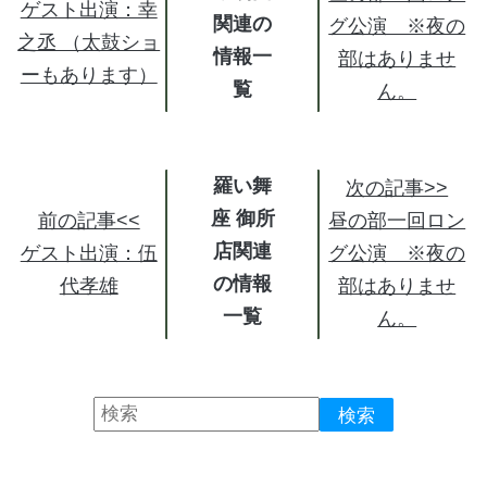
ゲスト出演：幸
関連の
グ公演 ※夜の
之丞 （太鼓ショ
情報
部はありませ
ーもあります）
ん。
羅い舞
次の記事>>
座 御所
前の記事<<
昼の部一回ロン
店関連
ゲスト出演：伍
グ公演 ※夜の
の情報
代孝雄
部はありませ
ん。