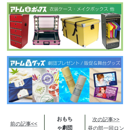
おもち
次の記事>>
前の記事<<
ゃ劇団
昼の部一回ロン