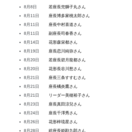
8月8日
若座長
兜
獅子丸
さん
8月11日
座長
博多家
桃太郎
さん
8月11日
座長
中村
喜道
さん
8月11日
副座長
司
春香
さん
8月14日
花形
森
栄都
さん
8月19日
座長
恋川
純弥
さん
8月20日
若座長
碧月
龍都
さん
8月20日
花形
長谷川
愁
さん
8月21日
座長
三条
すすむ
さん
8月21日
座長
橘
炎鷹
さん
8月21日
リーダー
美穂
裕子
さん
8月23日
座長
真田
涼兒
さん
8月24日
座長
千澤
秀
さん
8月26日
花形
梓
琉星
さん
8月28日
総座長
姫
勘九郎
さん