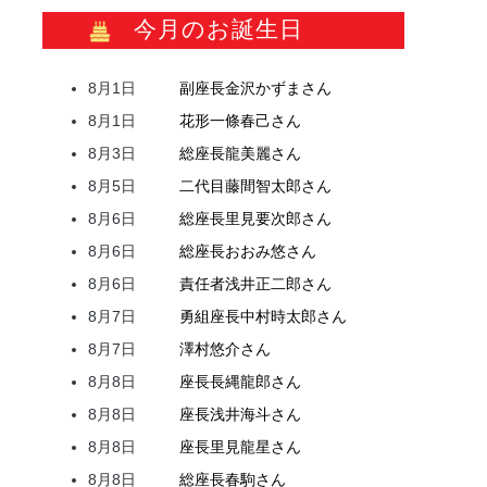
今月のお誕生日
8月1日
副座長
金沢
かずま
さん
8月1日
花形
一條
春己
さん
8月3日
総座長
龍
美麗
さん
8月5日
二代目
藤間
智太郎
さん
8月6日
総座長
里見
要次郎
さん
8月6日
総座長
おおみ
悠
さん
8月6日
責任者
浅井
正二郎
さん
8月7日
勇組座長
中村
時太郎
さん
8月7日
澤村
悠介
さん
8月8日
座長
長縄
龍郎
さん
8月8日
座長
浅井
海斗
さん
8月8日
座長
里見
龍星
さん
8月8日
総座長
春駒
さん