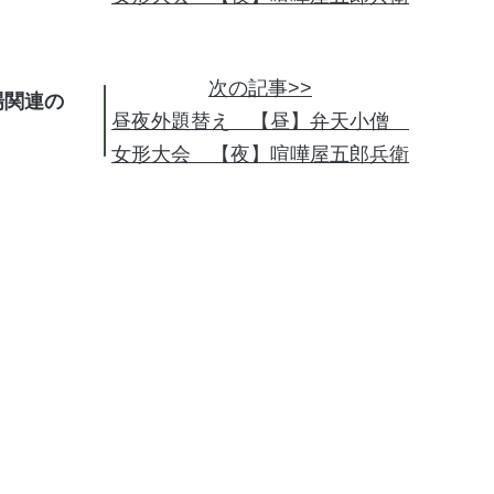
次の記事>>
場関連の
昼夜外題替え 【昼】弁天小僧
女形大会 【夜】喧嘩屋五郎兵衛