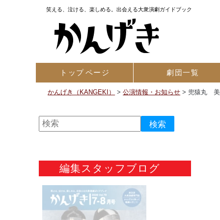
笑える、泣ける、楽しめる。出会える大衆演劇ガイドブック
トップ
ページ
劇団一覧
かんげき（KANGEKI）
>
公演情報・お知らせ
>
兜猿丸 
編集スタッフブログ