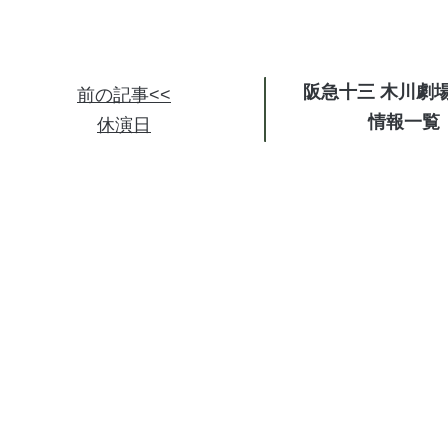
阪急十三 木川劇
前の記事<<
情報
休演日