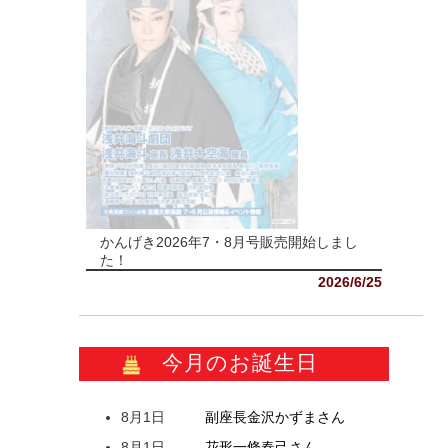
かんげき2026年7・8月号販売開始しまし
た！
2026/6/25
今月のお誕生日
8月1日
副座長
金沢
かずま
さん
8月1日
花形
一條
春己
さん