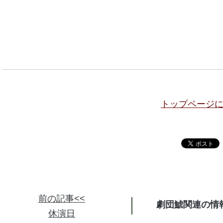
トップページ
前の記事<<
劇団鯱関連の情
休演日