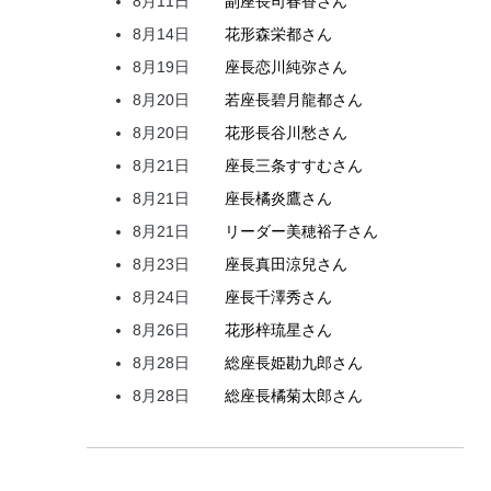
8月11日
副座長
司
春香
さん
8月14日
花形
森
栄都
さん
8月19日
座長
恋川
純弥
さん
8月20日
若座長
碧月
龍都
さん
8月20日
花形
長谷川
愁
さん
8月21日
座長
三条
すすむ
さん
8月21日
座長
橘
炎鷹
さん
8月21日
リーダー
美穂
裕子
さん
8月23日
座長
真田
涼兒
さん
8月24日
座長
千澤
秀
さん
8月26日
花形
梓
琉星
さん
8月28日
総座長
姫
勘九郎
さん
8月28日
総座長
橘
菊太郎
さん