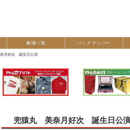
劇場一覧
バック
ナンバー
美奈月好次 誕生日公演
兜猿丸 美奈月好次 誕生日公