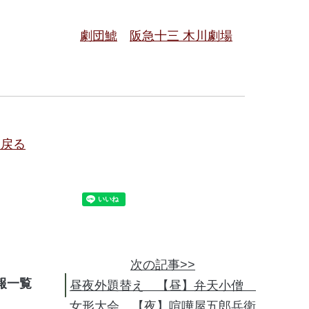
劇団鯱
阪急十三 木川劇場
に戻る
次の記事>>
報
昼夜外題替え 【昼】弁天小僧
女形大会 【夜】喧嘩屋五郎兵衛