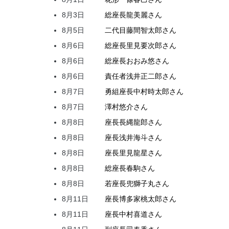
8月3日
総座長
龍
美麗
さん
8月5日
二代目
藤間
智太郎
さん
8月6日
総座長
里見
要次郎
さん
8月6日
総座長
おおみ
悠
さん
8月6日
責任者
浅井
正二郎
さん
8月7日
勇組座長
中村
時太郎
さん
8月7日
澤村
悠介
さん
8月8日
座長
長縄
龍郎
さん
8月8日
座長
浅井
海斗
さん
8月8日
座長
里見
龍星
さん
8月8日
総座長
春駒
さん
8月8日
若座長
兜
獅子丸
さん
8月11日
座長
博多家
桃太郎
さん
8月11日
座長
中村
喜道
さん