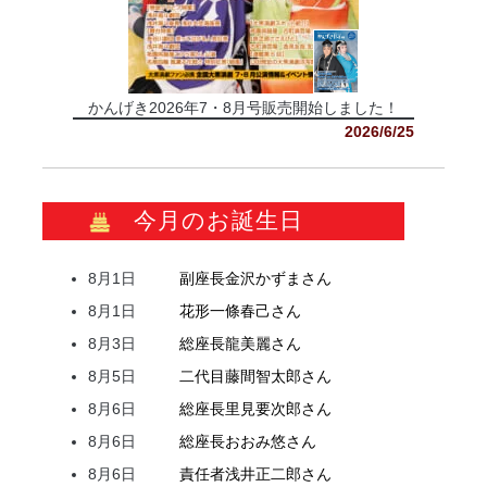
かんげき2026年7・8月号販売開始しました！
2026/6/25
今月のお誕生日
8月1日
副座長
金沢
かずま
さん
8月1日
花形
一條
春己
さん
8月3日
総座長
龍
美麗
さん
8月5日
二代目
藤間
智太郎
さん
8月6日
総座長
里見
要次郎
さん
8月6日
総座長
おおみ
悠
さん
8月6日
責任者
浅井
正二郎
さん