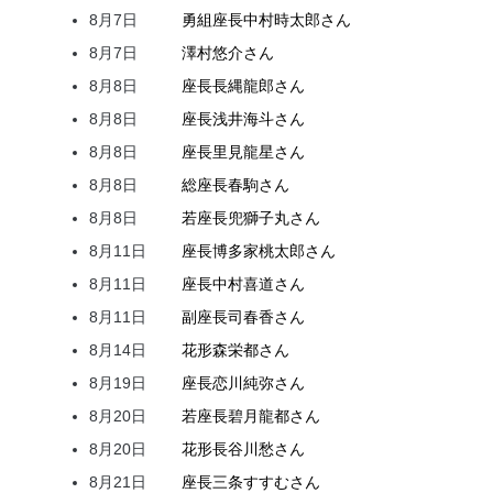
8月7日
勇組座長
中村
時太郎
さん
8月7日
澤村
悠介
さん
8月8日
座長
長縄
龍郎
さん
8月8日
座長
浅井
海斗
さん
8月8日
座長
里見
龍星
さん
8月8日
総座長
春駒
さん
8月8日
若座長
兜
獅子丸
さん
8月11日
座長
博多家
桃太郎
さん
8月11日
座長
中村
喜道
さん
8月11日
副座長
司
春香
さん
8月14日
花形
森
栄都
さん
8月19日
座長
恋川
純弥
さん
8月20日
若座長
碧月
龍都
さん
8月20日
花形
長谷川
愁
さん
8月21日
座長
三条
すすむ
さん