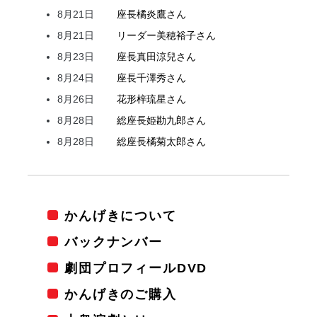
8月21日
座長
橘
炎鷹
さん
8月21日
リーダー
美穂
裕子
さん
8月23日
座長
真田
涼兒
さん
8月24日
座長
千澤
秀
さん
8月26日
花形
梓
琉星
さん
8月28日
総座長
姫
勘九郎
さん
8月28日
総座長
橘
菊太郎
さん
かんげきについて
バックナンバー
劇団プロフィールDVD
かんげきのご購入