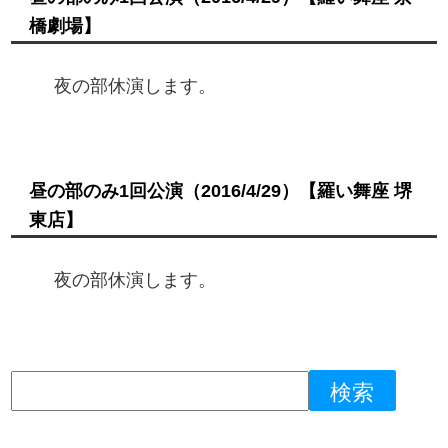
橋劇場】
夜の部休演します。
昼の部のみ1回公演
（2016/4/29）
【羅い舞座 堺
東店】
夜の部休演します。