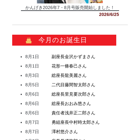
かんげき2026年7・8月号販売開始しました！
2026/6/25
今月のお誕生日
8月1日
副座長
金沢
かずま
さん
8月1日
花形
一條
春己
さん
8月3日
総座長
龍
美麗
さん
8月5日
二代目
藤間
智太郎
さん
8月6日
総座長
里見
要次郎
さん
8月6日
総座長
おおみ
悠
さん
8月6日
責任者
浅井
正二郎
さん
8月7日
勇組座長
中村
時太郎
さん
8月7日
澤村
悠介
さん