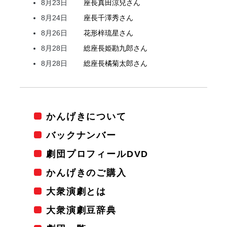
8月23日
座長
真田
涼兒
さん
8月24日
座長
千澤
秀
さん
8月26日
花形
梓
琉星
さん
8月28日
総座長
姫
勘九郎
さん
8月28日
総座長
橘
菊太郎
さん
かんげきについて
バックナンバー
劇団プロフィールDVD
かんげきのご購入
大衆演劇とは
大衆演劇豆辞典