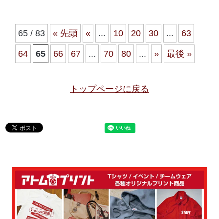
65 / 83
« 先頭
«
...
10
20
30
...
63
64
65
66
67
...
70
80
...
»
最後 »
トップページに戻る