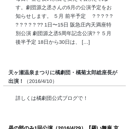
す。劇団源之丞さんの5月の公演予定をお
知らせします。 ５月 前半予定 ? ? ? ? ?
? ? ? ? ? ?? 1日〜15日 阪急庄内天満座特
別公演 劇団源之丞5周年記念公演? ? ５月
後半予定 18日から30日は、 […]
天ヶ瀬温泉まつりに橘劇団・橘菊太郎総座長が
出演！
（2016/4/10）
詳しくは橘劇団公式ブログで！
昼の部のみ1回公演
（2016/4/29）
【羅い舞座 京