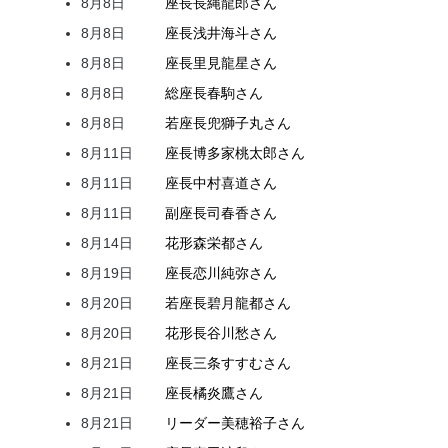
8月8日
座長
長縄
龍郎
さん
8月8日
座長
浅井
海斗
さん
8月8日
座長
里見
龍星
さん
8月8日
総座長
春駒
さん
8月8日
若座長
兜
獅子丸
さん
8月11日
座長
博多家
桃太郎
さん
8月11日
座長
中村
喜道
さん
8月11日
副座長
司
春香
さん
8月14日
花形
森
栄都
さん
8月19日
座長
恋川
純弥
さん
8月20日
若座長
碧月
龍都
さん
8月20日
花形
長谷川
愁
さん
8月21日
座長
三条
すすむ
さん
8月21日
座長
橘
炎鷹
さん
8月21日
リーダー
美穂
裕子
さん