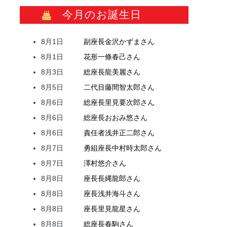
今月のお誕生日
8月1日
副座長
金沢
かずま
さん
8月1日
花形
一條
春己
さん
8月3日
総座長
龍
美麗
さん
8月5日
二代目
藤間
智太郎
さん
8月6日
総座長
里見
要次郎
さん
8月6日
総座長
おおみ
悠
さん
8月6日
責任者
浅井
正二郎
さん
8月7日
勇組座長
中村
時太郎
さん
8月7日
澤村
悠介
さん
8月8日
座長
長縄
龍郎
さん
8月8日
座長
浅井
海斗
さん
8月8日
座長
里見
龍星
さん
8月8日
総座長
春駒
さん