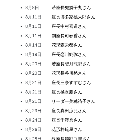
8月8日
若座長
兜
獅子丸
さん
8月11日
座長
博多家
桃太郎
さん
8月11日
座長
中村
喜道
さん
8月11日
副座長
司
春香
さん
8月14日
花形
森
栄都
さん
8月19日
座長
恋川
純弥
さん
8月20日
若座長
碧月
龍都
さん
8月20日
花形
長谷川
愁
さん
8月21日
座長
三条
すすむ
さん
8月21日
座長
橘
炎鷹
さん
8月21日
リーダー
美穂
裕子
さん
8月23日
座長
真田
涼兒
さん
8月24日
座長
千澤
秀
さん
8月26日
花形
梓
琉星
さん
8月28日
総座長
姫
勘九郎
さん