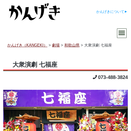
かんげきについて
かんげき（KANGEKI）
>
劇場
>
和歌山県
>
大衆演劇 七福座
大衆演劇 七福座
073-488-3824