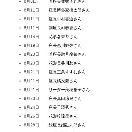
8月8日
若座長
兜
獅子丸
さん
8月11日
座長
博多家
桃太郎
さん
8月11日
座長
中村
喜道
さん
8月11日
副座長
司
春香
さん
8月14日
花形
森
栄都
さん
8月19日
座長
恋川
純弥
さん
8月20日
若座長
碧月
龍都
さん
8月20日
花形
長谷川
愁
さん
8月21日
座長
三条
すすむ
さん
8月21日
座長
橘
炎鷹
さん
8月21日
リーダー
美穂
裕子
さん
8月23日
座長
真田
涼兒
さん
8月24日
座長
千澤
秀
さん
8月26日
花形
梓
琉星
さん
8月28日
総座長
姫
勘九郎
さん