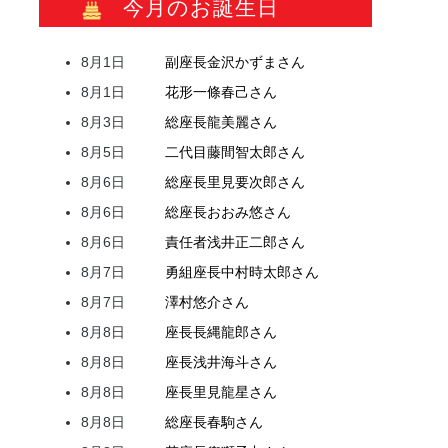
今月のお誕生日
8月1日
副座長
金沢
かずま
さん
8月1日
花形
一條
春己
さん
8月3日
総座長
龍
美麗
さん
8月5日
二代目
藤間
智太郎
さん
8月6日
総座長
里見
要次郎
さん
8月6日
総座長
おおみ
悠
さん
8月6日
責任者
浅井
正二郎
さん
8月7日
勇組座長
中村
時太郎
さん
8月7日
澤村
悠介
さん
8月8日
座長
長縄
龍郎
さん
8月8日
座長
浅井
海斗
さん
8月8日
座長
里見
龍星
さん
8月8日
総座長
春駒
さん