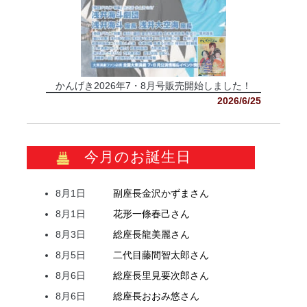
かんげき2026年7・8月号販売開始しました！
2026/6/25
今月のお誕生日
8月1日
副座長
金沢
かずま
さん
8月1日
花形
一條
春己
さん
8月3日
総座長
龍
美麗
さん
8月5日
二代目
藤間
智太郎
さん
8月6日
総座長
里見
要次郎
さん
8月6日
総座長
おおみ
悠
さん