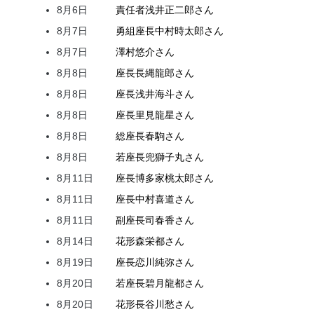
8月6日
責任者
浅井
正二郎
さん
8月7日
勇組座長
中村
時太郎
さん
8月7日
澤村
悠介
さん
8月8日
座長
長縄
龍郎
さん
8月8日
座長
浅井
海斗
さん
8月8日
座長
里見
龍星
さん
8月8日
総座長
春駒
さん
8月8日
若座長
兜
獅子丸
さん
8月11日
座長
博多家
桃太郎
さん
8月11日
座長
中村
喜道
さん
8月11日
副座長
司
春香
さん
8月14日
花形
森
栄都
さん
8月19日
座長
恋川
純弥
さん
8月20日
若座長
碧月
龍都
さん
8月20日
花形
長谷川
愁
さん