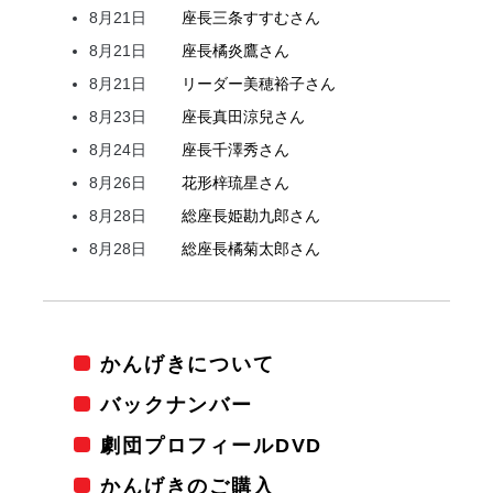
8月21日
座長
三条
すすむ
さん
8月21日
座長
橘
炎鷹
さん
8月21日
リーダー
美穂
裕子
さん
8月23日
座長
真田
涼兒
さん
8月24日
座長
千澤
秀
さん
8月26日
花形
梓
琉星
さん
8月28日
総座長
姫
勘九郎
さん
8月28日
総座長
橘
菊太郎
さん
かんげきについて
バックナンバー
劇団プロフィールDVD
かんげきのご購入