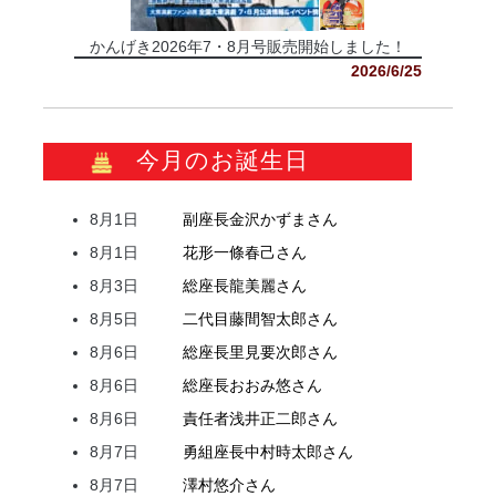
かんげき2026年7・8月号販売開始しました！
2026/6/25
今月のお誕生日
8月1日
副座長
金沢
かずま
さん
8月1日
花形
一條
春己
さん
8月3日
総座長
龍
美麗
さん
8月5日
二代目
藤間
智太郎
さん
8月6日
総座長
里見
要次郎
さん
8月6日
総座長
おおみ
悠
さん
8月6日
責任者
浅井
正二郎
さん
8月7日
勇組座長
中村
時太郎
さん
8月7日
澤村
悠介
さん