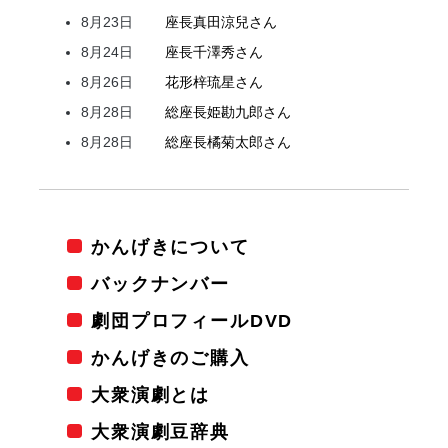
8月23日
座長
真田
涼兒
さん
8月24日
座長
千澤
秀
さん
8月26日
花形
梓
琉星
さん
8月28日
総座長
姫
勘九郎
さん
8月28日
総座長
橘
菊太郎
さん
かんげきについて
バックナンバー
劇団プロフィールDVD
かんげきのご購入
大衆演劇とは
大衆演劇豆辞典