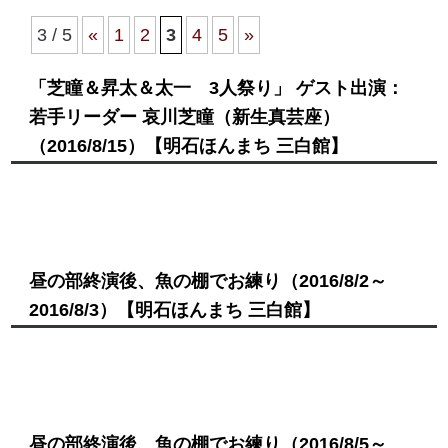
3 / 5
«
1
2
3
4
5
»
「芝瞳＆昇太＆太一 3人祭り」 ゲスト出演：
若手リーダー 哀川芝瞳（新生真芸座）
（2016/8/15）
【明石ほんまち 三白館】
昼の部終演後、魚の棚でお練り
（2016/8/2～
2016/8/3）
【明石ほんまち 三白館】
昼の部終演後、魚の棚でお練り
（2016/8/5～