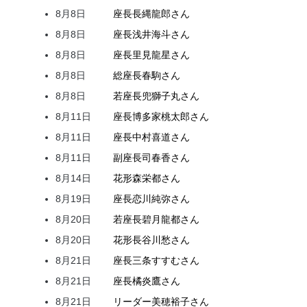
8月8日
座長
長縄
龍郎
さん
8月8日
座長
浅井
海斗
さん
8月8日
座長
里見
龍星
さん
8月8日
総座長
春駒
さん
8月8日
若座長
兜
獅子丸
さん
8月11日
座長
博多家
桃太郎
さん
8月11日
座長
中村
喜道
さん
8月11日
副座長
司
春香
さん
8月14日
花形
森
栄都
さん
8月19日
座長
恋川
純弥
さん
8月20日
若座長
碧月
龍都
さん
8月20日
花形
長谷川
愁
さん
8月21日
座長
三条
すすむ
さん
8月21日
座長
橘
炎鷹
さん
8月21日
リーダー
美穂
裕子
さん