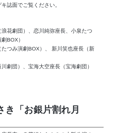
ゲキ誌面でご覧ください。
（浪花劇団）、恋川純弥座長、小泉たつ
劇BOX）
たつみ演劇BOX）、 新川笑也座長（新
新川劇団）、宝海大空座長（宝海劇団）
さき「お銀片割れ月