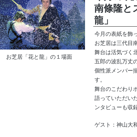
南條隆と
龍」
今月の表紙を飾
お芝居は三代目
舞台は活気づく
お芝居「花と龍」の１場面
五郎の波乱万丈
個性派メンバー
す。
舞台のこだわり
語っていただい
ンタビューも収
ゲスト：神山大