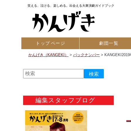
笑える、泣ける、楽しめる。出会える大衆演劇ガイドブック
トップ
ページ
劇団一覧
かんげき（KANGEKI）
>
バックナンバー
>
KANGEKI201
編集スタッフブログ