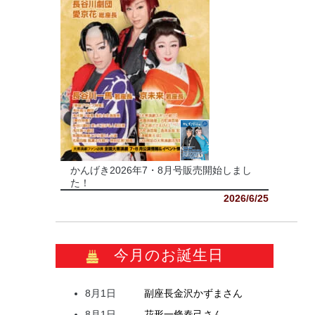
かんげき2026年7・8月号販売開始しまし
た！
2026/6/25
今月のお誕生日
8月1日
副座長
金沢
かずま
さん
8月1日
花形
一條
春己
さん