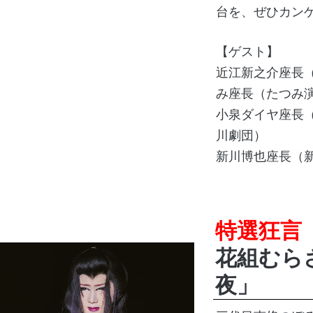
台を、ぜひカン
【ゲスト】
近江新之介座長
み座長（たつみ演
小泉ダイヤ座長（
川劇団）
新川博也座長（
特選狂言
花組むら
夜」