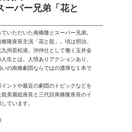
スーパー兄弟「花と
っていただいた南條隆とスーパー兄弟。
南條隆座長主演「花と龍」。頃は明治、
北九州若松港。沖仲仕として働く玉井金
の人生とは。人情ありアクションあり、
揃いの南條劇団ならではの濃厚な１本で
ポイントや最近の劇団のトピックなどを
た龍美麗総座長と三代目南條隆座長のイ
録しています。
和