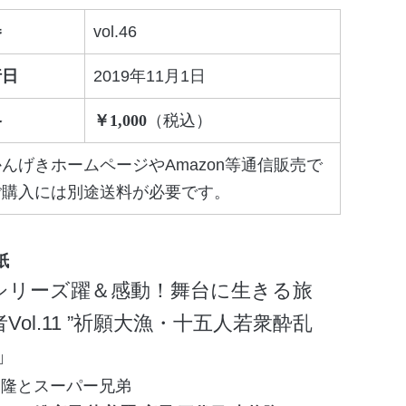
巻
vol.46
行日
2019年11月1日
格
1,000
んげきホームページやAmazon等通信販売で
ご購入には別途送料が必要です。
シリーズ躍＆感動！舞台に生きる旅
Vol.11 ”祈願大漁・十五人若衆酔乱
條隆とスーパー兄弟