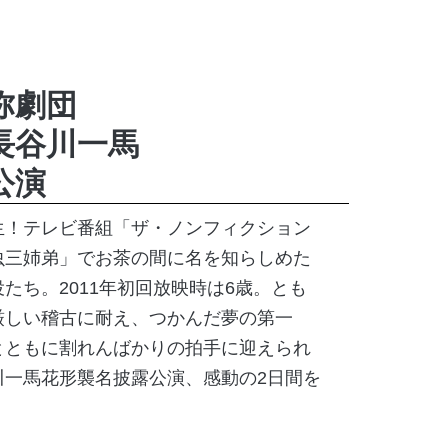
弥劇団
長谷川一馬
公演
生！テレビ番組「ザ・ノンフィクション
虫三姉弟」でお茶の間に名を知らしめた
たち。2011年初回放映時は6歳。とも
厳しい稽古に耐え、つかんだ夢の第一
とともに割れんばかりの拍手に迎えられ
川一馬花形襲名披露公演、感動の2日間を