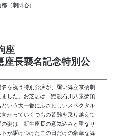
龍都（劇団心）
駒座
憙座長襲名記念特別公
襲名を祝う特別公演が、羅い舞座京橋劇
れました。お芝居は「艶競石川八景夢頂
名という大一番にふさわしいスペクタル
に向かっていくつもの苦難を乗り越えて
門の姿は、新生座長の意気込みと重なり
ストが駆けつけたこの日だけの豪華な舞