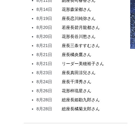
8月11日
副座長
司
春香
さん
8月14日
花形
森
栄都
さん
8月19日
座長
恋川
純弥
さん
8月20日
若座長
碧月
龍都
さん
8月20日
花形
長谷川
愁
さん
8月21日
座長
三条
すすむ
さん
8月21日
座長
橘
炎鷹
さん
8月21日
リーダー
美穂
裕子
さん
8月23日
座長
真田
涼兒
さん
8月24日
座長
千澤
秀
さん
8月26日
花形
梓
琉星
さん
8月28日
総座長
姫
勘九郎
さん
8月28日
総座長
橘
菊太郎
さん