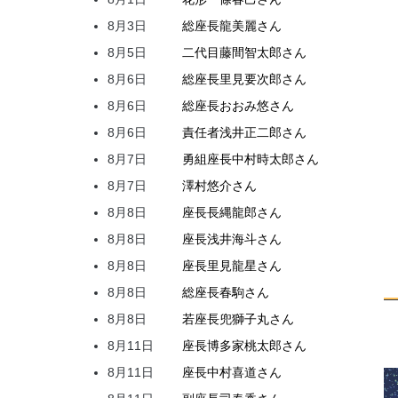
8月3日
総座長
龍
美麗
さん
8月5日
二代目
藤間
智太郎
さん
8月6日
総座長
里見
要次郎
さん
8月6日
総座長
おおみ
悠
さん
8月6日
責任者
浅井
正二郎
さん
8月7日
勇組座長
中村
時太郎
さん
8月7日
澤村
悠介
さん
8月8日
座長
長縄
龍郎
さん
8月8日
座長
浅井
海斗
さん
8月8日
座長
里見
龍星
さん
8月8日
総座長
春駒
さん
8月8日
若座長
兜
獅子丸
さん
8月11日
座長
博多家
桃太郎
さん
8月11日
座長
中村
喜道
さん