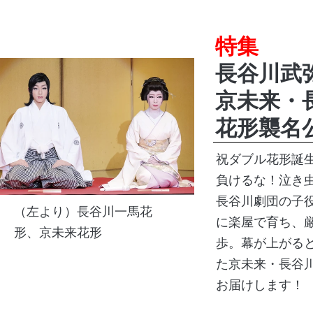
特集
長谷川武
京未来・
花形襲名
祝ダブル花形誕
負けるな！泣き
長谷川劇団の子役
（左より）長谷川一馬花
に楽屋で育ち、
形、京未来花形
歩。幕が上がる
た京未来・長谷
お届けします！