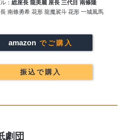
総座長 龍美麗
座長 三代目 南條隆
長 南條勇希
花形 龍魔裟斗
花形 一城風馬
amazon
でご購入
振込で購入
紙劇団