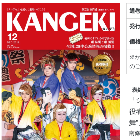
通
発
価
※か
の
役者
舞”
南