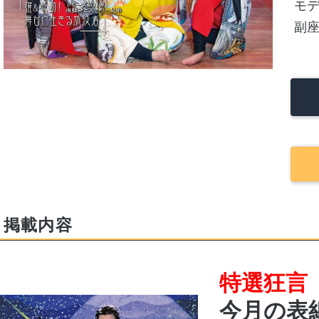
副座
掲載内容
特選狂言
今月の表