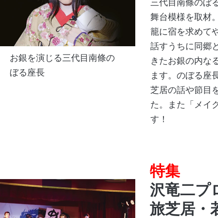
三代目南條のぼ
舞台模様を取材
籠に宿を求めて
話すうちに同郷
お銀を演じる三代目南條の
きたお銀の内な
ぼる座長
ます。のぼる座長
芝居の話や節目
た。また「メイ
す！
特集
沢竜二プ
旅芝居・