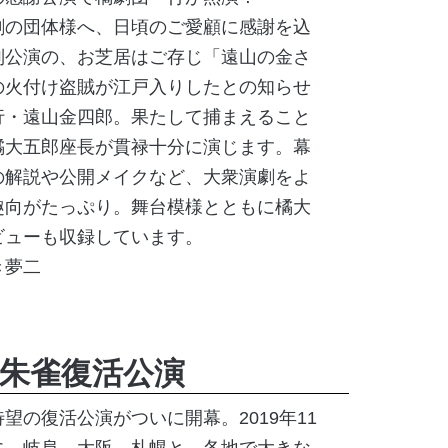
劇の団体様へ、日頃のご愛顧に感謝を込
別公演の、お芝居はご存じ「遠山の金さ
の火付け盗賊が江戸入りしたとの知らせ
行・遠山金四郎。果たして捕まえること
橘大五郎座長が貫禄十分に演じます。幕
の解説や公開メイクなど、大衆演劇をよ
趣向がたっぷり。舞台模様とともに橘大
ビューも収録しています。
き夢二
朱雀復活公演
望の復活公演がついに開幕。2019年11
に、岐阜、大阪、札幌と、各地で大きな