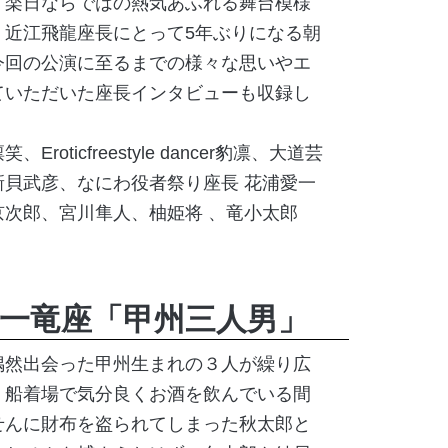
、楽日ならではの熱気あふれる舞台模様
。近江飛龍座長にとって5年ぶりになる朝
今回の公演に至るまでの様々な思いやエ
ていただいた座長インタビューも収録し
凛笑、
Eroticfreestyle dancer豹凛、大道芸
新貝武彦、
なにわ役者祭り座長
花浦愛一
京次郎、
宮川隼人、
柚姫将
、竜小太郎
一竜座「甲州三人男」
偶然出会った甲州生まれの３人が繰り広
。船着場で気分良くお酒を飲んでいる間
せんに財布を盗られてしまった秋太郎と