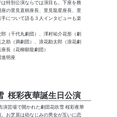
では特別公演ならでは演目も。下座を務
明座の里見直樹座長、里見龍星座長、里
若手について語る３人インタビューも楽
次郎（千代丸劇団）、澤村祐介花形（劇
竜之助（満劇団）、浪花勘太郎（浪花劇
若座長（花柳願龍劇団）
団進明座
雪
桜彩夜華誕生日公演
、三吉演芸場で開かれた劇団花吹雪 桜彩夜華
演。お芝居は幼なじみの男女が互いに恋