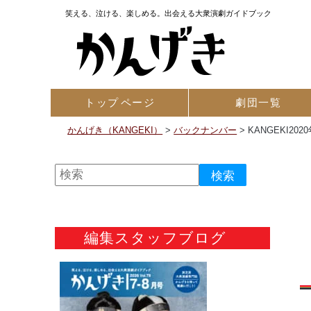
笑える、泣ける、楽しめる。出会える大衆演劇ガイドブック
トップ
ページ
劇団一覧
かんげき（KANGEKI）
>
バックナンバー
>
KANGEKI202
編集スタッフブログ