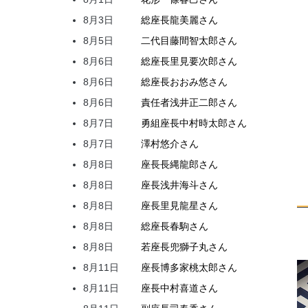
8月3日
総座長
龍
美麗
さん
8月5日
二代目
藤間
智太郎
さん
8月6日
総座長
里見
要次郎
さん
8月6日
総座長
おおみ
悠
さん
8月6日
責任者
浅井
正二郎
さん
8月7日
勇組座長
中村
時太郎
さん
8月7日
澤村
悠介
さん
8月8日
座長
長縄
龍郎
さん
8月8日
座長
浅井
海斗
さん
8月8日
座長
里見
龍星
さん
8月8日
総座長
春駒
さん
8月8日
若座長
兜
獅子丸
さん
8月11日
座長
博多家
桃太郎
さん
8月11日
座長
中村
喜道
さん