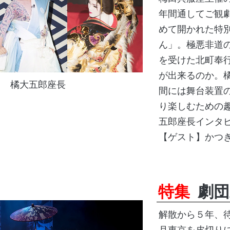
年間通してご観
めて開かれた特
ん」。極悪非道
を受けた北町奉
が出来るのか。
橘大五郎座長
間には舞台装置
り楽しむための
五郎座長インタ
【ゲスト】かつ
特集
劇団
解散から５年、待
月東京を皮切り