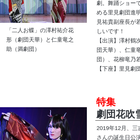
劇。舞踊ショー
める里見劇団進
見祐貴副座長が
「二人お蝶」の澤村祐介花
しいです！
形（劇団天華）と仁童竜之
【出演】澤村鶴
助（満劇団）
団天華）、仁童
団）、花柳竜乃
【下座】里見劇
特集
劇団花吹
2019年12月
さんの誕生日公