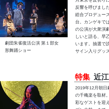
反響を呼びまし
総合プロデュー
台。カンゲキで
の公演が大衆演
しいと語る、早
劇団朱雀復活公演 第１部女
います。抽選で
形舞踊ショー
サイン入りグッ
特集
近江
2019年12月
の千穐楽を取材
彩なゲストを迎