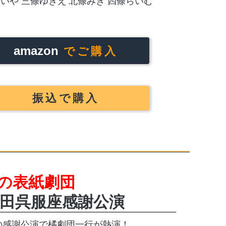
せいや
三條ゆきえ
北條みき
四條らいむ
amazon
でご購入
振込で購入
月の表紙劇団
田呉服座感謝公演
の感謝公演で橘劇団一行が熱演！