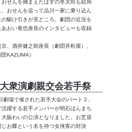
くおせんを捕まえたはずの冬太郎も結局
…。おせんを追って品川一家に乗り込ん
止の駆け引きが見どころ。劇団の近況を
たあおい竜也座長のインタビューも収録
貴京、酒井健之助座長（劇団井桁屋）、
団KAZUMA）
大衆演劇親交会若手祭
に朝日劇場で催された若手大会のパート２。
で活躍する若手メンバーが明石ほんまち
、大賑わいの公演となりました。お芝居
同じお蝶という名を持つ女侠客の対決