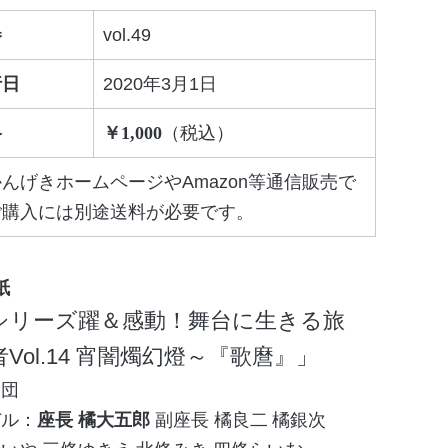
巻
vol.49
行日
2020年3月1日
格
1,000
んげきホームページやAmazon等通信販売で
ご購入には別途送料が必要です。
シリーズ躍＆感動！舞台に生きる旅
Vol.14 宵闇燭幻燈～『歌麿』
劇団
座長 橘大五郎
副座長 橘良二
橘銀次