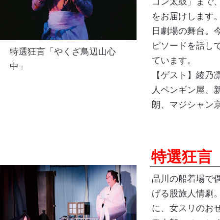
ゴン太鼓」まで
をお届けします
日劇場の舞台。
ピソードを話し
特選狂言「やくざ鳥辺山心
ています。
中」
【ゲスト】
綾乃
人ペンギン屋、
朗、
マジシャン
特選狂言
品川の船着場で
げる股旅人情劇
に、女スリのお