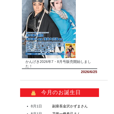
かんげき2026年7・8月号販売開始しまし
た！
2026/6/25
今月のお誕生日
8月1日
副座長
金沢
かずま
さん
8月1日
花形
一條
春己
さん