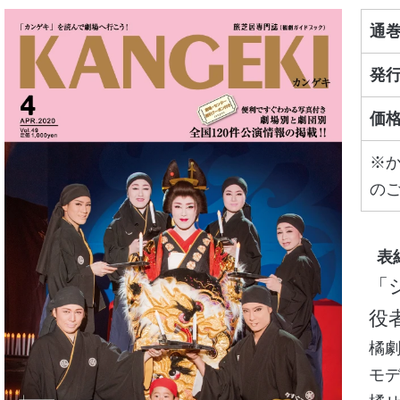
通
発
価
※か
の
役者
橘