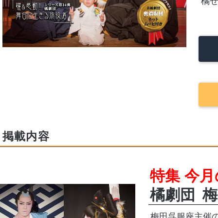
橘
掲載内容
特集 今
橘劇団
梅
梅田呉服座主催