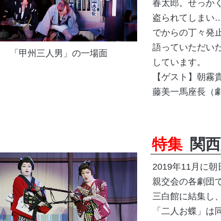
春太郎。せっか
盗られてしまい
でからの丁々発
語っていただい
「甲州三人男」の一場面
しています。
【ゲスト】朝霧
藤美一馬座長（劇
特集
関西
2019年11月
親交会の各劇団
三白館に結集し
「二人お蝶」は