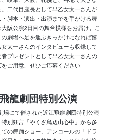
た。二代目座長として早乙女太一さんが
ス・脚本・演出・出演までを手がける舞
は大阪公演
2
日目の舞台模様をお届け。こ
劇の劇場へ足を運ぶきっかけになれば嬉
乙女太一さんのインタビューも収録して
読者プレゼントとして早乙女太一さんの
ズをご用意。ぜひご応募ください。
飛龍劇団特別公演
朝日劇場にて催された近江飛龍劇団特別公演
。特別狂言「やくざ鳥辺山心中」から多
えての舞踊ショー、アンコールの「ドラ