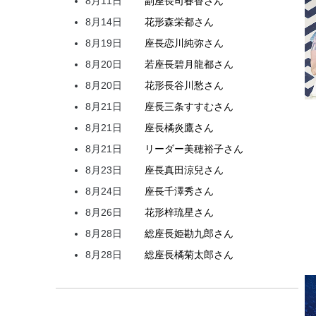
8月11日
副座長
司
春香
さん
8月14日
花形
森
栄都
さん
8月19日
座長
恋川
純弥
さん
8月20日
若座長
碧月
龍都
さん
8月20日
花形
長谷川
愁
さん
8月21日
座長
三条
すすむ
さん
8月21日
座長
橘
炎鷹
さん
8月21日
リーダー
美穂
裕子
さん
8月23日
座長
真田
涼兒
さん
8月24日
座長
千澤
秀
さん
8月26日
花形
梓
琉星
さん
8月28日
総座長
姫
勘九郎
さん
8月28日
総座長
橘
菊太郎
さん